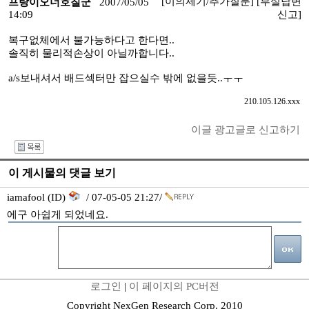
[이의제기/추가질문]
[부실답변
프랑이오너호칠군
2007/05/05
14:09
신고]
복구없체에서 불가능하다고 한다면..
솔직히 물리적손상이 아닐까합니다..
a/s보내셔서 배드섹터만 잡으실수 밖에 없을듯..ㅜㅜ
210.105.126.xxx
이글 광고글로 신고하기
I
이 게시물의 댓글 보기
iamafool (ID)
/ 07-05-05 21:27/
에구 아쉽게 되었네요.
로그인
|
이 페이지의 PC버전
Copyright NexGen Research Corp. 2010