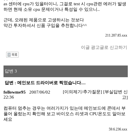
as 센터에 cpu가 있을터이니, 그걸로 test 시 cpu관련 에러가 발생
하면 현재 소유 cpu 문제이거나 특성일 수 있으니..
근데, 오래된 제품으로 고생하시는 것보다
약간 투자하셔서 신품 구입을 추천합니다^^
211.207.85.xxx
이글 광고글로 신고하기
I
답변 3
답변 : 메인보드 드라이버로 찍었습니다....
[이의제기/추가질문]
[부실답변 신
followme95
2007/06/02
22:36
고]
컴퓨터 멈추는 경우는 여러가지가 있는데 메인보드에 콘데서 부
풀어 올랐는지 확인해 보고 바이오스 리셋과 CPU온도도 알아보
세요
59.6.236.xxx