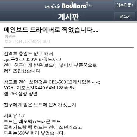
메인보드 드라이버로 찍었습니다....
황광순
조회 :
4024
, 2007/05/29 10:41
전역후 총알도 없고 해서
cpu구하고 350W 파워도사고
전에 친구에게 받은 보드에 넣어서 부푼꿈으로
컴재조립했습니다.
참고로 전에 쓰던것은 CEL-500 L2캐시없음 -_-;;
VGA- 지포스MX440 64M 128bit 8x
램 256 삼성 양면
친구에게 받은 보드에 문제가있는지
시피유 1.7
보드는 레오텍??드래곤 보드
글픽카드랑 램 하드는 전에 쓰던거쓰고
파워는350W 짜리 넣었습니다.