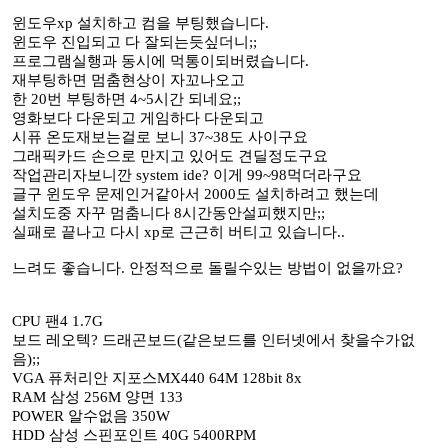
윈도우xp 설치하고 컴을 부팅했습니다.
윈도우 진입되고 다 잘되는듯싶더니;;
프로그램실행과 동시에 먹통이되버렸습니다.
재부팅하면 멈춤현상이 자꼬나오고
한 20번 부팅하면 4~5시간 되네요;;
영화보다 다운되고 게임하다 다운되고
시퓨 온도재보는걸로 보니 37~38도 사이구요
그래픽카드 손으로 만지고 있어도 견딜정도구요
작업관리자보니깐 system ide? 이게 99~98먹더라구요
글구 윈도우 문제인거같아서 2000도 설치하려고 했는데
설치도중 자꾸 멈춤니다 8시간동안설피했지만;;
실패로 끝나고 다시 xp로 근근히 버티고 있습니다..
느려도 좋습니다. 안정적으로 돌릴수있는 방법이 없을까요?
CPU 팬4 1.7G
보드 레오텍? 드래곤보드(같은보드를 인터넷에서 찾을수가없
음);;
VGA 퓨처리안 지포스MX440 64M 128bit 8x
RAM 삼성 256M 양면 133
POWER 알수없음 350W
HDD 삼성 스핀포인트 40G 5400RPM