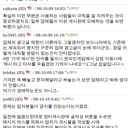
valkyrie (ID)
/ 08-10-09 16:03/
확실히 이런 부분은 사용하는 사람들이 규칙을 잘 지켜주는 것이
중요하겠지요. 일부 업체들이 이런 게시판에 도배하는 것을 보면
짜증이 납니다.
ho5945 (ID)
/ 08-10-09 16:19/
업체의 광고글 제한이 다른데도 그렇겠지만 보드나라에도 기존에
는 계속되어 왔지만 꾸준히 업체 광고글이 눈에 띄더군요.. 정말 어
떻게 대처할 방법이 없는건지 안타깝네요.
4번 '가격 제시'란 단어를 들으니 온라인게임에서 상점 이용시에
'제시'라고 타자를 두들겼던 기억이 나네요^^;(그냥 잡설입니다~)
bsbday (ID)
/ 08-10-09 17:04/
가격은 쏙 빼놓고 문의해달라고 써놓는거 보면 얌체라고 밖에 생각
이 안됩니다.
여기가 경매하는곳도 아니고..
joel83 (ID)
/ 08-10-10 0:41/
문제는 업자분들이 공지를 안읽는다는거겠죠.
일전에 말씀드린대로 장터게시판에 글작성 버튼을 누르면
메시지 박스를 띄워서 업자가 게시물을 작성할 시에
해당 업체에 대한 직접적인 불이익과 공개사과 요구를 한다고