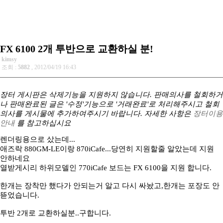
FX 6100 2개 투반으로 교환하실 분!
kimsy
조회 :
5882
, 2012/04/19 16:43
장터 게시판은 삭제기능을 지원하지 않습니다. 판매의사를 철회하거
나 판매완료된 글은 '수정'기능으로 '거래완료'로 처리해주시고 철회
의사를 게시물에 추가하여주시기 바랍니다. 자세한 사항은
장터이용
안내
를 참고하십시요
렌더링용으로 샀는데...
애즈락 880GM-LE이랑 870iCafe...당연히 지원할줄 알았는데 지원
안하네요
열받게시리 하위모델인 770iCafe 보드는 FX 6100을 지원 합니다.
한개는 장착만 했다가 안되는거 알고 다시 싸놨고,한개는 포장도 안
뜯었습니다.
투반 2개로 교환하실분..구합니다.