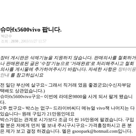
슈마fx5600vivo 팝니다.
박근수
조회 :
2030
, 2003/11/27 11:57
장터 게시판은 삭제기능을 지원하지 않습니다. 판매의사를 철회하거
나 판매완료된 글은 '수정'기능으로 '거래완료'로 처리해주시고 철회
의사를 게시물에 추가하여주시기 바랍니다. 자세한 사항은
장터이용
안내
를 참고하십시요
전 일단 부산에 살구요~ 그래서 직거래 였음 좋겠군요(수신자부담
택배도 상관없습니다.)
슈마fx5600vivo구요~ 이번에 라데온9800을 사게 되서 팔게 됐습니
다.
2주 썼구요~ 박스는 없구~ 드라이버씨디 메뉴얼 vivo잭 나머지는 다
있습니다~ 원래 구입가 21만원인데요
박스가없는 관계로 시가보다 조금 더 싼 16만원에 팔겠습니다. 구입
할 분은 저에게 먼저 멜 보내 주시구시구요~ 가격흥정하시고 픈 분
은 제가 보고 결정 하겠습니다. 멜은 gsoopark@hotmail.com입니다.