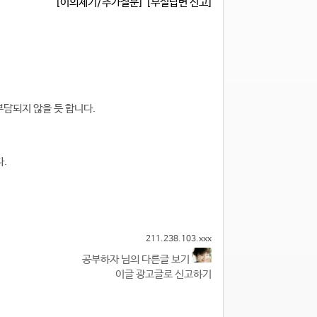
[이의제기/추가질문]
[부실답변 신고]
부담되지 않을 듯 합니다.
.
211.238.103.xxx
공부하자 님의 다른글 보기
이글 광고글로 신고하기