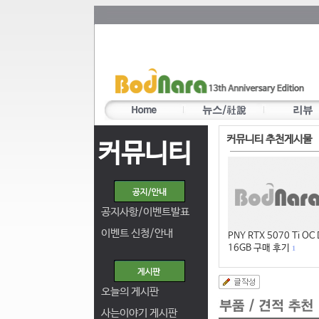
커뮤니티 추천게시물
커뮤니티
공지사항/이벤트발표
이벤트 신청/안내
PNY RTX 5070 Ti OC
16GB 구매 후기
1
오늘의 게시판
사는이야기 게시판