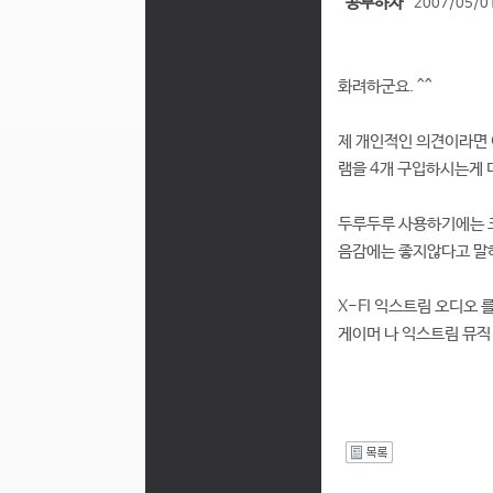
공부하자
2007/05/01
화려하군요. ^^
제 개인적인 의견이라면 
램을 4개 구입하시는게 더
두루두루 사용하기에는 
음감에는 좋지않다고 말하
X-FI 익스트림 오디오 를
게이머 나 익스트림 뮤직 
I