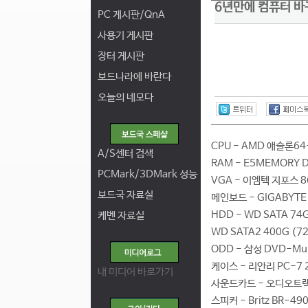
6년만에 컴퓨터 바
PC 게시판/QnA
사용기 게시판
장터 게시판
보드나라에 바란다
오늘의 네모다
CPU - AMD 애슬론64
A/S센터 검색
RAM - E5MEMORY D
PCMark/3DMark 성능
VGA - 이엠텍 지포스 8
보드국 자료실
메인보드 - GIGABYTE
HDD - WD SATA 74
케벤 자료실
WD SATA2 400G (
ODD - 삼성 DVD-Mul
케이스 - 리안리 PC-7
내 미디어 바로가기
사운드카드 - 오디오트랙 
스피커 - Britz BR-490