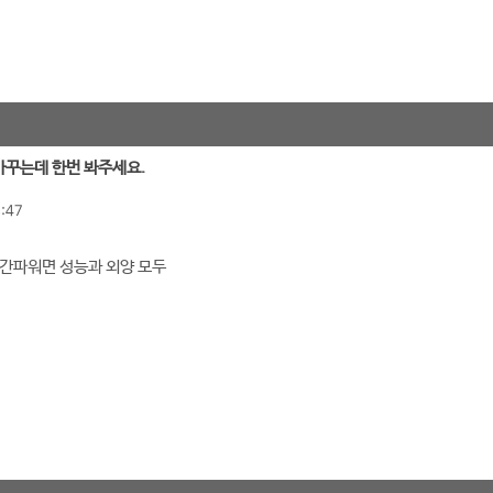
 바꾸는데 한번 봐주세요.
:47
간파워면 성능과 외양 모두