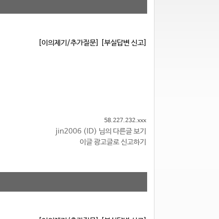
[이의제기/추가질문]
[부실답변 신고]
58.227.232.xxx
jin2006 (ID) 님의 다른글 보기
이글 광고글로 신고하기