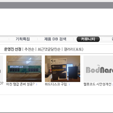
운영진 선정
|
추천순
|
최근댓글달린순
|
갤러리(포토)
 D7
미친 램값 존버 성공?
하드디스크 구입.
웹봇코드 시안성개선
3
1
2