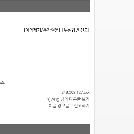
[이의제기/추가질문]
[부실답변 신고]
죠.
218.209.127.xxx
hjwng 님의 다른글 보기
이글 광고글로 신고하기