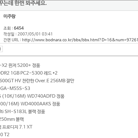
꾸는데 한번 봐주세요.
미주랑
조회 :
6454
작성일 : 2007/05/01 03:41
간편 URL :
http://www.bodnara.co.kr/bbs/bbs.html?D=16&num=9726
-X2 윈저 5200+ 정품
DR2 1GB PC2-5300 레드 *2
600GT HV 찬란한 Over.E 256MB 잘만
 GA-M55S-S3
G (10K/16M) WD740ADFD 정품
7200/16M) WD4000AAKS 정품
ti SH-S183L 블랙 정품
 250mm 블랙
프로디지 7.1 XT
0 T2