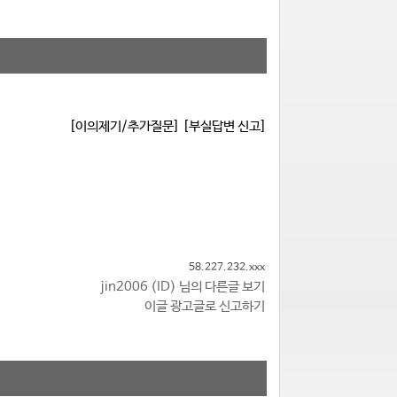
[이의제기/추가질문]
[부실답변 신고]
58.227.232.xxx
jin2006 (ID) 님의 다른글 보기
이글 광고글로 신고하기