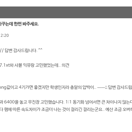
 바꾸는데 한번 봐주세요.
12:20
l님// 답변 감사드립니다. ^^
 7.1xt와 사블 익뮤랑 고민했었는데.. 의견
ddong값이고 4기가면 좋겠지만 학생인지라 총알의 압박이.. ㅡㅡ;; 답변 감사드립
00과 6400을 놓고 무진장 고민했습니다. 1:1 동기화 넘어서면 큰 차이나지 않
다 램에 따른 속도차이가 조금더 나는 것이 걸리긴 걸리는군요.. 예산 조금 오버하