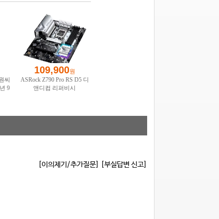
[이의제기/추가질문]
[부실답변 신고]