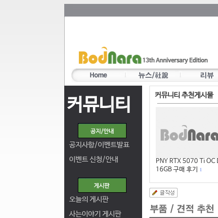
커뮤니티 추천게시물
커뮤니티
공지사항/이벤트발표
이벤트 신청/안내
PNY RTX 5070 Ti OC
16GB 구매 후기
1
오늘의 게시판
사는이야기 게시판