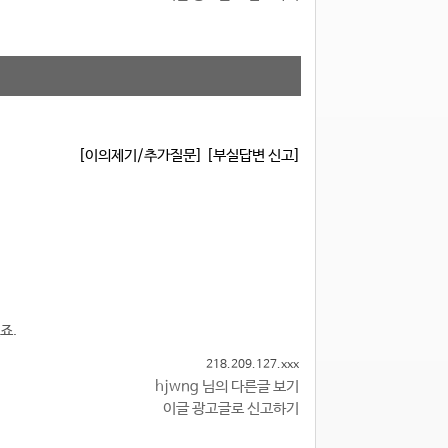
[이의제기/추가질문]
[부실답변 신고]
죠.
218.209.127.xxx
hjwng 님의 다른글 보기
이글 광고글로 신고하기