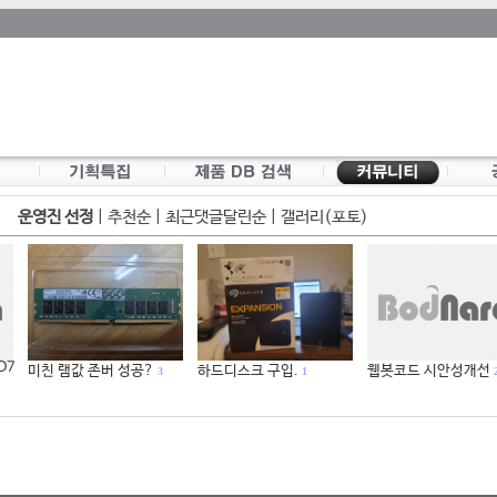
운영진 선정
|
추천순
|
최근댓글달린순
|
갤러리(포토)
 D7
미친 램값 존버 성공?
하드디스크 구입.
웹봇코드 시안성개선
3
1
2