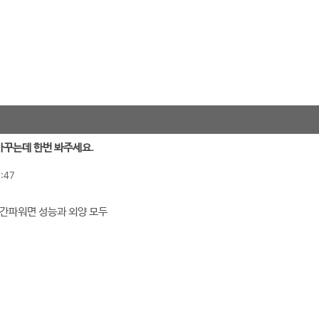
 바꾸는데 한번 봐주세요.
:47
간파워면 성능과 외양 모두