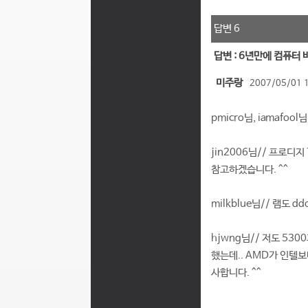
답변 6
답변 : 6년만에 컴퓨터
미주랑
2007/05/01 
pmicro님, iamafoo
jin2006님// 프로디지
참고하겠습니다. ^^
milkblue님// 램도 
hjwng님// 저도 53
했는데.. AMD가 인텔보
사합니다. ^^