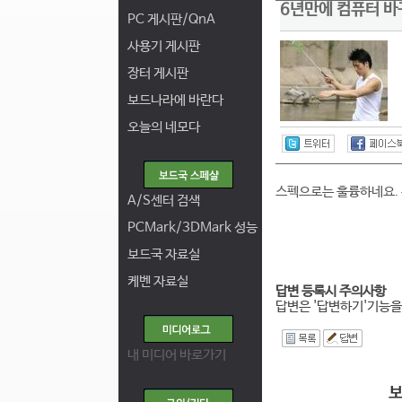
6년만에 컴퓨터 바
PC 게시판/QnA
사용기 게시판
장터 게시판
보드나라에 바란다
오늘의 네모다
스펙으로는 훌륭하네요. 부
A/S센터 검색
PCMark/3DMark 성능
보드국 자료실
케벤 자료실
답변 등록시 주의사항
답변은 '답변하기'기능을
I
내 미디어 바로가기