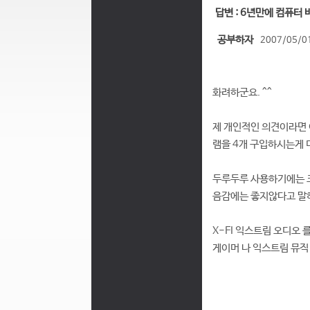
답변 : 6년만에 컴퓨터
공부하자
2007/05/01
화려하군요. ^^
제 개인적인 의견이라면 
램을 4개 구입하시는게 더
두루두루 사용하기에는 
음감에는 좋지않다고 말하
X-FI 익스트림 오디오 를
게이머 나 익스트림 뮤직 