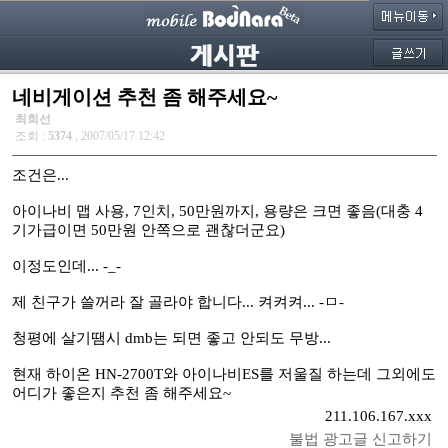
네비게이션 추천 좀 해주세요~
최희선
조회 :
5374
, 2007/05/17 12:42
조건은...
아이나비 맵 사용, 7인치, 50만원까지, 용량은 크면 좋음(대충 4
기가급이면 50만원 안쪽으로 괜찮더군요)
이정도인데... -_-
제 친구가 쓸꺼라 잘 골라야 합니다... 켜켜켜... -ㅁ-
청평에 살기땜시 dmb는 되면 좋고 안되도 무방...
현재 하이온 HN-2700T와 아이나비ES를 저울질 하는데 그외에도
어디가 좋은지 추천 좀 해주세요~
211.106.167.xxx
불법 광고글 신고하기