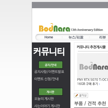
커뮤니티 추천게시물
커뮤니티
공지사항/이벤트발표
이벤트 신청/안내
PNY RTX 5070 Ti OC
16GB 구매 후기
1
오늘의 게시판
사는이야기 게시판