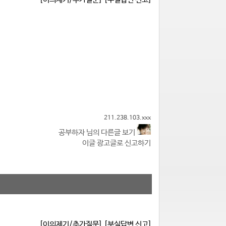
211.238.103.xxx
공부하자 님의 다른글 보기
이글 광고글로 신고하기
[이의제기/추가질문]
[부실답변 신고]