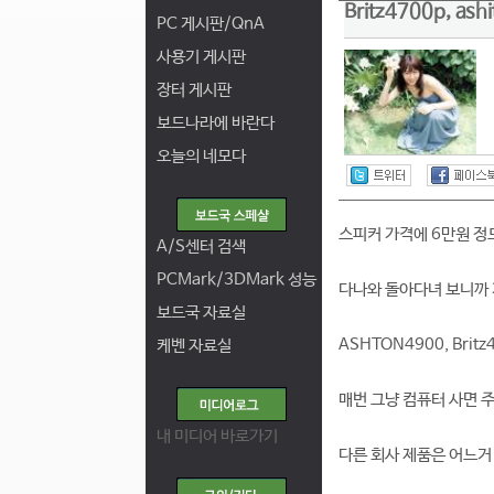
Britz4700p, 
PC 게시판/QnA
사용기 게시판
장터 게시판
보드나라에 바란다
오늘의 네모다
스피커 가격에 6만원 정
A/S센터 검색
PCMark/3DMark 성능
다나와 돌아다녀 보니까 
보드국 자료실
ASHTON4900, Brit
케벤 자료실
매번 그냥 컴퓨터 사면 
내 미디어 바로가기
다른 회사 제품은 어느거