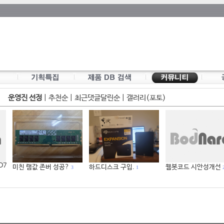
운영진 선정
|
추천순
|
최근댓글달린순
|
갤러리(포토)
 D7
미친 램값 존버 성공?
하드디스크 구입.
웹봇코드 시안성개선
3
1
2