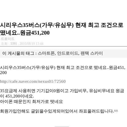
시리우스35버스(가무/유심무) 현재 최고 조건으로
떴네요..원금451,200
드로이드
조회 :
3391
, 2010/08/19 13:44
이 게시물의 태그 :
스마트폰
,
안드로이드
,
팬택 스카이
시리우스35버스(가무/유심무) 현재 최고 조건으로 떴네요..원금451,
200
http://cafe.naver.com/nexus01/72560
35요금제 사용히면 기기값이0원이고 가입비무, 유심비무네요 원금
이 451,200이네요.
아이폰 때문인지 최저가로 떳네요
회원가입안해도 글읽을수있게되어있어서 좌표올려드립니다.^^