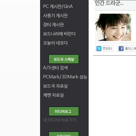
인간 드라군..
PC 게시판/QnA
사용기 게시판
장터 게시판
보드나라에 바란다
오늘의 네모다
A/S센터 검색
PCMark/3DMark 성능
보드국 자료실
케벤 자료실
내 미디어 바로가기