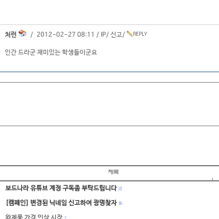
처런
/ 2012-02-27 08:11 /
IP
/
신고
/
인간 드라군 재미있는 학생들이군요
보드나라 유튜브 계정 구독좀 부탁드립니다
22
[캠페인] 변경된 닉네임 신고하여 광명찾자
16
완제품 가격 인상 시작
2