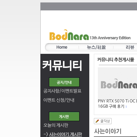
커뮤니티 추천게시물
커뮤니티
공지사항/이벤트발표
이벤트 신청/안내
PNY RTX 5070 Ti OC
16GB 구매 후기
1
오늘의 게시판
->
사는이야기 게시판