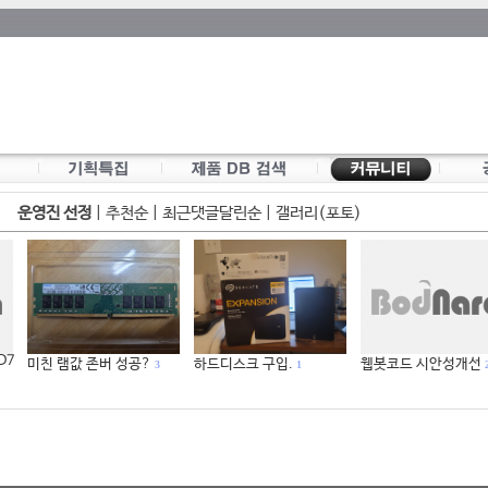
운영진 선정
|
추천순
|
최근댓글달린순
|
갤러리(포토)
 D7
미친 램값 존버 성공?
하드디스크 구입.
웹봇코드 시안성개선
3
1
2