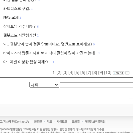
하드디스크 구입.
1
NAS 교체
2
장대표님 가수 데뷔?
6
웹봇코드 시안성개선
2
와.. 웹봇방지 숫자 정말 안보이네요. 몇번으로 보이세요>
9
바이오스타 방문기사를 보고 나니 관심이 많이 가긴 하는데..
1
아.. 제발 이상한 합성 자제요...
1
1
[2]
[3]
[4]
[5]
[6]
[7]
[8]
[9]
[10]