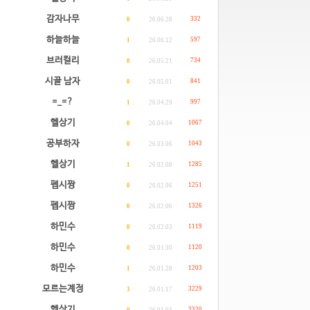
감자나무
332
0
26.06.28
하늘하늘
597
1
26.06.12
브러컬리
734
0
26.05.21
시골 남자
841
0
26.05.01
=_=?
997
1
26.04.29
헬상기
1067
0
26.04.04
공부하자
1043
0
26.03.06
헬상기
1285
1
26.02.08
펩시짱
1251
0
26.02.06
펩시짱
1326
0
26.02.06
하민수
1119
0
26.02.03
하민수
1120
0
26.01.30
하민수
1203
1
26.01.28
모르는계정
3229
3
26.01.17
헬상기
3320