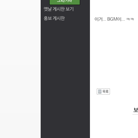
옛날 게시판 보기
홍보 게시판
이거... BGM이... ㅋㅋ
I