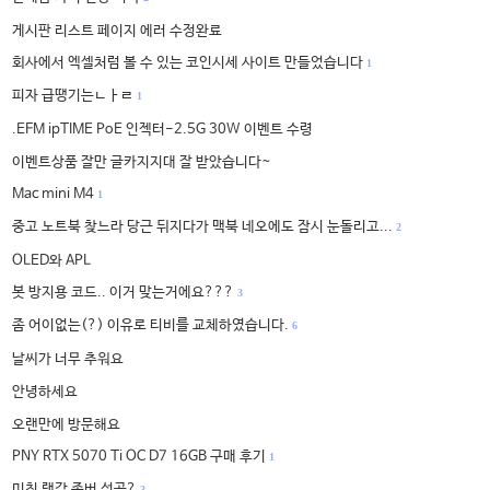
게시판 리스트 페이지 에러 수정완료
회사에서 엑셀처럼 볼 수 있는 코인시세 사이트 만들었습니다
1
피자 급땡기는ㄴㅏㄹ
1
.EFM ipTIME PoE 인젝터-2.5G 30W 이벤트 수령
이벤트상품 잘만 글카지지대 잘 받았습니다~
Mac mini M4
1
중고 노트북 찾느라 당근 뒤지다가 맥북 네오에도 잠시 눈돌리고...
2
OLED와 APL
봇 방지용 코드.. 이거 맞는거에요???
3
좀 어이없는(?) 이유로 티비를 교체하였습니다.
6
날씨가 너무 추워요
안녕하세요
오랜만에 방문해요
PNY RTX 5070 Ti OC D7 16GB 구매 후기
1
미친 램값 존버 성공?
3