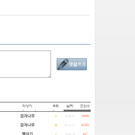
감자나무
59698
4
18.06.21
감자나무
82282
10
09.12.11
헬상기
457
1
26.06.29