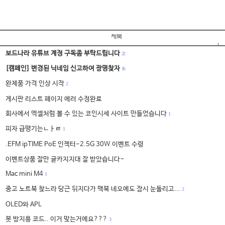
보드나라 유튜브 계정 구독좀 부탁드립니다
22
[캠페인] 변경된 닉네임 신고하여 광명찾자
16
완제품 가격 인상 시작
2
게시판 리스트 페이지 에러 수정완료
회사에서 엑셀처럼 볼 수 있는 코인시세 사이트 만들었습니다
1
피자 급땡기는ㄴㅏㄹ
1
.EFM ipTIME PoE 인젝터-2.5G 30W 이벤트 수령
이벤트상품 잘만 글카지지대 잘 받았습니다~
Mac mini M4
1
중고 노트북 찾느라 당근 뒤지다가 맥북 네오에도 잠시 눈돌리고...
2
OLED와 APL
봇 방지용 코드.. 이거 맞는거에요???
3