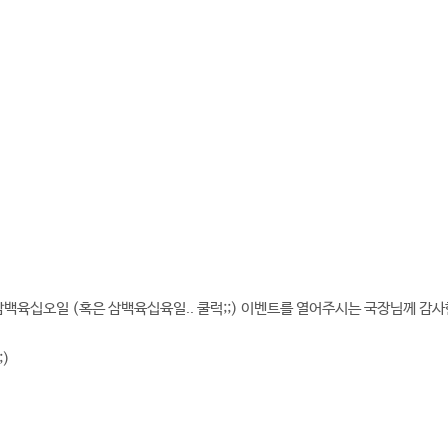
 삼백육십오일 (혹은 삼백육십육일.. 쿨럭;;) 이벤트를 열어주시는 국장님께 감
;)