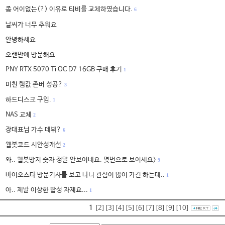
좀 어이없는(?) 이유로 티비를 교체하였습니다.
6
날씨가 너무 추워요
안녕하세요
오랜만에 방문해요
PNY RTX 5070 Ti OC D7 16GB 구매 후기
1
미친 램값 존버 성공?
3
하드디스크 구입.
1
NAS 교체
2
장대표님 가수 데뷔?
6
웹봇코드 시안성개선
2
와.. 웹봇방지 숫자 정말 안보이네요. 몇번으로 보이세요>
9
바이오스타 방문기사를 보고 나니 관심이 많이 가긴 하는데..
1
아.. 제발 이상한 합성 자제요...
1
1
[2]
[3]
[4]
[5]
[6]
[7]
[8]
[9]
[10]