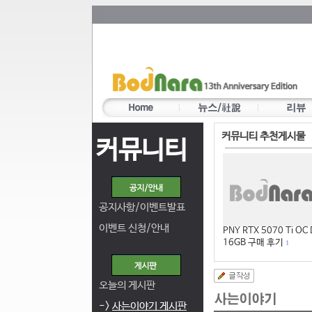
커뮤니티 추천게시물
커뮤니티
공지사항/이벤트발표
이벤트 신청/안내
PNY RTX 5070 Ti OC
16GB 구매 후기
1
오늘의 게시판
->
사는이야기 게시판