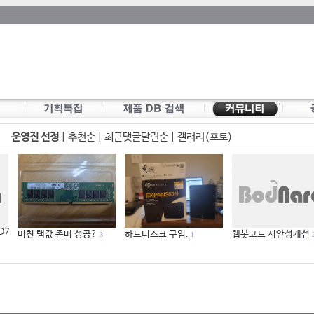
운영진 선정
|
추천순
|
최근댓글달린순
|
갤러리(포토)
 D7
미친 램값 존버 성공?
하드디스크 구입.
웹봇코드 시안성개선
3
1
2