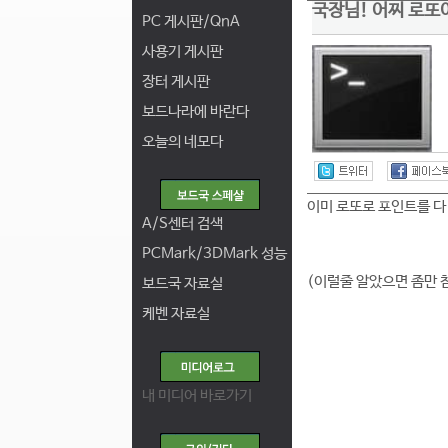
국장님! 어찌 로또
PC 게시판/QnA
사용기 게시판
장터 게시판
보드나라에 바란다
오늘의 네모다
이미 로또로 포인트를 다
A/S센터 검색
PCMark/3DMark 성능
(이럴줄 알았으면 좀만 
보드국 자료실
케벤 자료실
내 미디어 바로가기