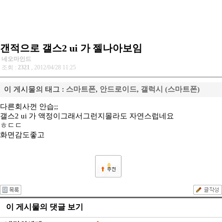
갠적으로 갤스2 ui 가 젤나아보임
네오마인드
조회 :
2321
, 2012/04/28 11:25
이 게시물의 태그 :
스마트폰
,
안드로이드
,
갤럭시 (스마트폰)
다른회사껀 안습;;
갤스2 ui 가 액정이그래서그런지몰라도 자연스럽네요
ㅎㄷㄷ
화면감도좋고
0
이 게시물의 댓글 보기