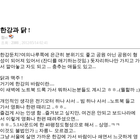
한강과 닭 !
협oi
조회 :
2101
, 2012/05/14 02:41
한강둔치?여의나루쪽에 은근히 분위기도 좋고 공원 아닌 공원이 형
성이 되어져 있어서 (잔디를 애기하는것임.) 돗자리하나만 가지고 가
서 깔아놓고 자도 되고 ... 충추는 애들도 있고...
닭과 맥주 !
거기에 한강의 바람이란....
이 새벽에 노트북 드록 가서 뭐하시는분들도 계시고 ㅎㅎ..(뭘할까 ;;)
개인적인 생각은 전기모터 하나 사서 .. 빔 하나 사서 ..노트북 들고
가서 영화나 한편 때리고 ..ㅎㅎ..
즐겁게 사는 인생 함 ..즐겨보고 싶지만, 여건은 안되고 보드나라에
서 이렇게 영화나 한편 때려주셨으면...
ㅎㅎ.. 5.1사운드에 한 40평정도형성으로 해서 .. 상영..ㅋㅋ
이것도 불법인가 ;; 자릉ㄴ 모르겠고..
그냥 서울에 살면 가까운 한강에 가서 바람이나 쇄면서 느긋하게 영