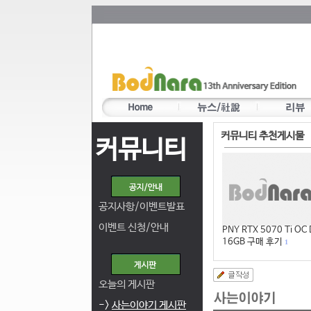
커뮤니티 추천게시물
커뮤니티
공지사항/이벤트발표
이벤트 신청/안내
PNY RTX 5070 Ti OC
16GB 구매 후기
1
오늘의 게시판
->
사는이야기 게시판