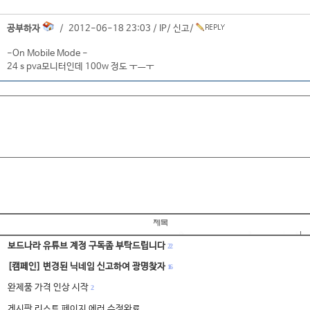
공부하자
/ 2012-06-18 23:03 /
IP
/
신고
/
-On Mobile Mode -
24 s pva모니터인데 100w 정도 ㅜㅡㅜ
보드나라 유튜브 계정 구독좀 부탁드립니다
22
[캠페인] 변경된 닉네임 신고하여 광명찾자
16
완제품 가격 인상 시작
2
게시판 리스트 페이지 에러 수정완료