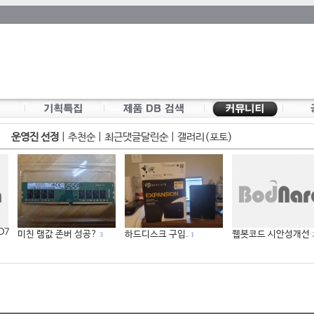
운영진 선정
|
추천순
|
최근댓글달린순
|
갤러리(포토)
 D7
미친 램값 존버 성공?
하드디스크 구입.
웹봇코드 시안성개선
3
1
2