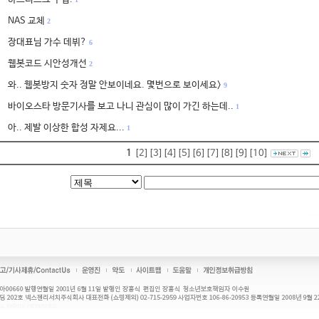
NAS 교체
2
장대표님 가수 데뷔?
6
웹봇코드 시안성개선
2
와.. 웹봇방지 숫자 정말 안보이네요. 몇번으로 보이세요>
9
바이오스타 방문기사를 보고 나니 관심이 많이 가긴 하는데..
1
아.. 제발 이상한 합성 자제요...
1
1
[2]
[3]
[4]
[5]
[6]
[7]
[8]
[9]
[10]