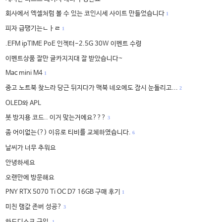
회사에서 엑셀처럼 볼 수 있는 코인시세 사이트 만들었습니다
1
피자 급땡기는ㄴㅏㄹ
1
.EFM ipTIME PoE 인젝터-2.5G 30W 이벤트 수령
이벤트상품 잘만 글카지지대 잘 받았습니다~
Mac mini M4
1
중고 노트북 찾느라 당근 뒤지다가 맥북 네오에도 잠시 눈돌리고...
2
OLED와 APL
봇 방지용 코드.. 이거 맞는거에요???
3
좀 어이없는(?) 이유로 티비를 교체하였습니다.
6
날씨가 너무 추워요
안녕하세요
오랜만에 방문해요
PNY RTX 5070 Ti OC D7 16GB 구매 후기
1
미친 램값 존버 성공?
3
하드디스크 구입.
1