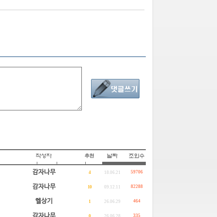
감자나무
59706
4
18.06.21
감자나무
82288
10
09.12.11
헬상기
464
1
26.06.29
감자나무
335
0
26.06.28