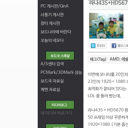
라나435+HD5670
PC 게시판/QnA
사용기 게시판
장터 게시판
보드나라에 바란다
오늘의 네모다
AMD
애슬
태그(Tag)
,
A/S센터 검색
PCMark/3DMark 성능
이번에 모니터를 20인치 1
보드국 자료실
23인치 1920 * 108
최적화가 잘되어 있다는
케벤 자료실
LOL 을 돌려 봤는데,
라나435 + HD5670
내 미디어 바로가기
50 프레임 이상 꾸준하게
1920*1080 (기본 옵