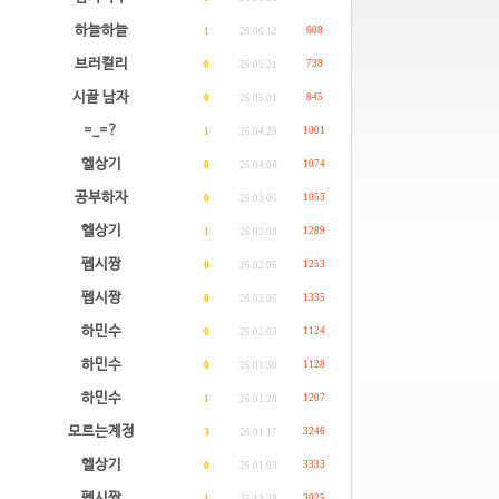
하늘하늘
608
1
26.06.12
브러컬리
738
0
26.05.21
시골 남자
845
0
26.05.01
=_=?
1001
1
26.04.29
헬상기
1074
0
26.04.04
공부하자
1053
0
26.03.06
헬상기
1289
1
26.02.08
펩시짱
1253
0
26.02.06
펩시짱
1335
0
26.02.06
하민수
1124
0
26.02.03
하민수
1128
0
26.01.30
하민수
1207
1
26.01.28
모르는계정
3246
3
26.01.17
헬상기
3333
0
26.01.03
펩시짱
3025