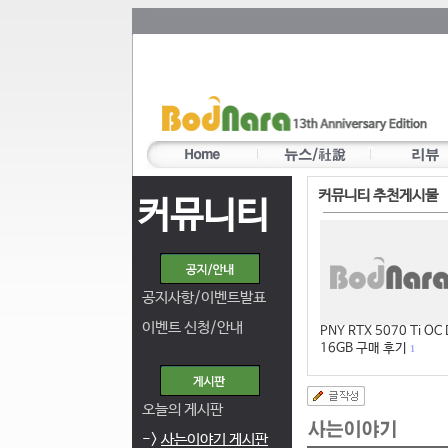
커뮤니티 추천게시물
커뮤니티
공지사항/이벤트발표
이벤트 신청/안내
PNY RTX 5070 Ti OC
16GB 구매 후기
1
오늘의 게시판
->
사는이야기 게시판