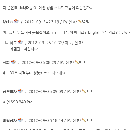
다 좋은데 tlc라더군요. 이젠 정말 mlc도 고급이 되는건가;;;
Meho
/ 2012-09-24 23:19 /
IP
/
신고
/
아..... 너무 느려서 못보겠어요 ㅜㅜ 근데 영어 아니죠? English 아닌거죠?? 전
쉐그
/ 2012-09-25 10:32/
자국
/
신고
/
네델란드어입니다.
사파
/ 2012-09-25 08:29 /
IP
/
신고
/
4분 30초 지점부터 성능차트가 나오네요.
공부하자
/ 2012-09-25 09:09 /
IP
/
신고
/
이건 SSD 840 Pro ...
바람공자
/ 2012-09-26 18:44 /
IP
/
신고
/