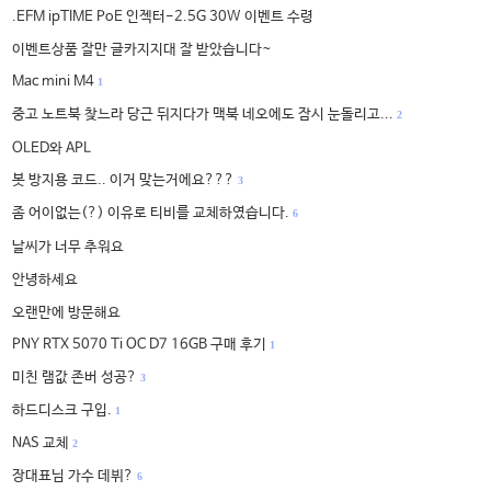
.EFM ipTIME PoE 인젝터-2.5G 30W 이벤트 수령
이벤트상품 잘만 글카지지대 잘 받았습니다~
Mac mini M4
1
중고 노트북 찾느라 당근 뒤지다가 맥북 네오에도 잠시 눈돌리고...
2
OLED와 APL
봇 방지용 코드.. 이거 맞는거에요???
3
좀 어이없는(?) 이유로 티비를 교체하였습니다.
6
날씨가 너무 추워요
안녕하세요
오랜만에 방문해요
PNY RTX 5070 Ti OC D7 16GB 구매 후기
1
미친 램값 존버 성공?
3
하드디스크 구입.
1
NAS 교체
2
장대표님 가수 데뷔?
6