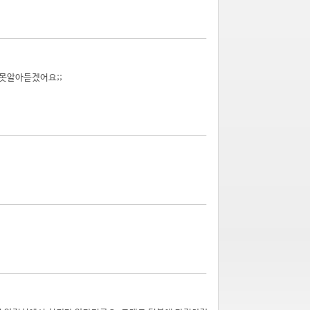
혀 못알아듣겠어요;;