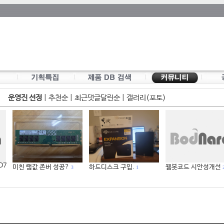
운영진 선정
|
추천순
|
최근댓글달린순
|
갤러리(포토)
 D7
미친 램값 존버 성공?
하드디스크 구입.
웹봇코드 시안성개선
3
1
2