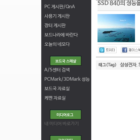
SSD 840의 성능
PC 게시판/QnA
사용기 게시판
장터 게시판
보드나라에 바란다
오늘의 네모다
삼성전자
태그(Tag)
,
A/S센터 검색
PCMark/3DMark 성능
보드국 자료실
케벤 자료실
내 미디어 바로가기