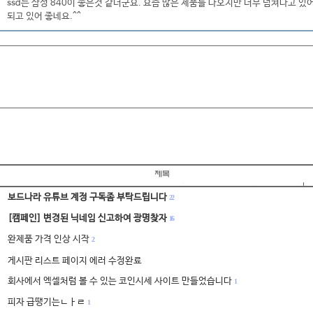
ssd는 삼성 840이 좋은것 같더군요. 요즘 많은 제품들 나오지만 너무 넘쳐나고 
되고 있어 좋네요.^^
보드나라 유튜브 계정 구독좀 부탁드립니다
22
[캠페인] 변경된 닉네임 신고하여 광명찾자
16
완제품 가격 인상 시작
2
게시판 리스트 페이지 에러 수정완료
회사에서 엑셀처럼 볼 수 있는 코인시세 사이트 만들었습니다
1
피자 급땡기는ㄴㅏㄹ
1