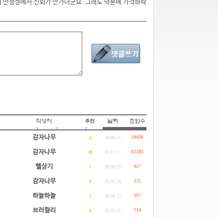
있어 안정성에서 신뢰가 안가더군요. 그래도 덕분에 가격하락
감자나무
59698
4
18.06.21
감자나무
82281
10
09.12.11
헬상기
457
1
26.06.29
감자나무
331
0
26.06.28
하늘하늘
597
1
26.06.12
브러컬리
734
0
26.05.21