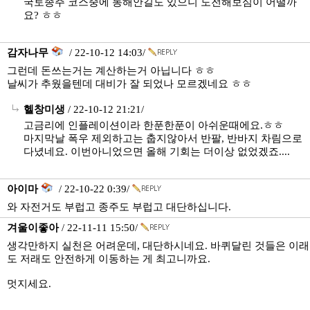
국토종주 코스중에 동해안길도 있으니 도전해보심이 어떨까
요? ㅎㅎ
감자나무
/ 22-10-12 14:03/
그런데 돈쓰는거는 계산하는거 아닙니다 ㅎㅎ
날씨가 추웠을텐데 대비가 잘 되었나 모르겠네요 ㅎㅎ
헬창미생
/ 22-10-12 21:21/
고금리에 인플레이션이라 한푼한푼이 아쉬운때에요.ㅎㅎ
마지막날 폭우 제외하고는 춥지않아서 반팔, 반바지 차림으로
다녔네요. 이번아니었으면 올해 기회는 더이상 없었겠죠....
아이마
/ 22-10-22 0:39/
와 자전거도 부럽고 종주도 부럽고 대단하십니다.
겨울이좋아
/ 22-11-11 15:50/
생각만하지 실천은 어려운데, 대단하시네요. 바퀴달린 것들은 이래
도 저래도 안전하게 이동하는 게 최고니까요.
멋지세요.