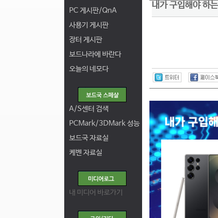
내가 구입해야 하는
PC 게시판/QnA
사용기 게시판
장터 게시판
보드나라에 바란다
오늘의 네모다
A/S센터 검색
PCMark/3DMark 성능
보드국 자료실
케벤 자료실
내 미디어 바로가기