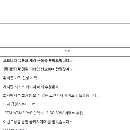
보드나라 유튜브 계정 구독좀 부탁드립니다
22
[캠페인] 변경된 닉네임 신고하여 광명찾자
16
완제품 가격 인상 시작
2
게시판 리스트 페이지 에러 수정완료
회사에서 엑셀처럼 볼 수 있는 코인시세 사이트 만들었습니다
1
피자 급땡기는ㄴㅏㄹ
1
.EFM ipTIME PoE 인젝터-2.5G 30W 이벤트 수령
이벤트상품 잘만 글카지지대 잘 받았습니다~