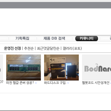
운영진 선정
|
추천순
|
최근댓글달린순
|
갤러리(포토)
 D7
미친 램값 존버 성공?
하드디스크 구입.
웹봇코드 시안성개선
3
1
2