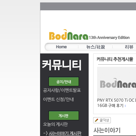
커뮤니티 추천게시물
커뮤니티
공지사항/이벤트발표
이벤트 신청/안내
PNY RTX 5070 Ti OC
16GB 구매 후기
1
오늘의 게시판
->
사는이야기 게시판