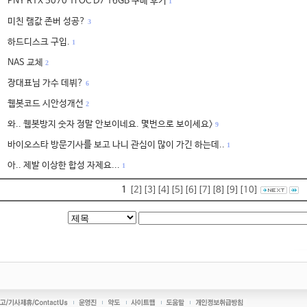
PNY RTX 5070 Ti OC D7 16GB 구매 후기
1
미친 램값 존버 성공?
3
하드디스크 구입.
1
NAS 교체
2
장대표님 가수 데뷔?
6
웹봇코드 시안성개선
2
와.. 웹봇방지 숫자 정말 안보이네요. 몇번으로 보이세요>
9
바이오스타 방문기사를 보고 나니 관심이 많이 가긴 하는데..
1
아.. 제발 이상한 합성 자제요...
1
1
[2]
[3]
[4]
[5]
[6]
[7]
[8]
[9]
[10]