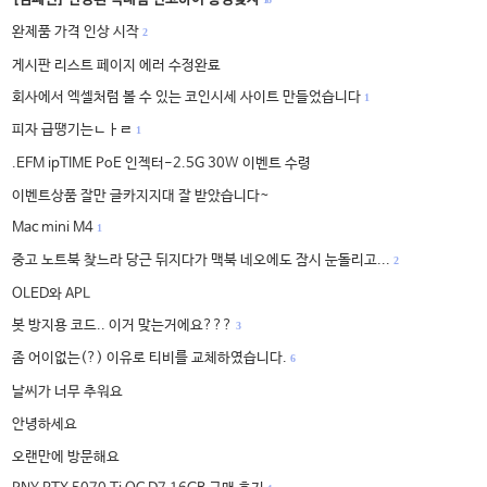
완제품 가격 인상 시작
2
게시판 리스트 페이지 에러 수정완료
회사에서 엑셀처럼 볼 수 있는 코인시세 사이트 만들었습니다
1
피자 급땡기는ㄴㅏㄹ
1
.EFM ipTIME PoE 인젝터-2.5G 30W 이벤트 수령
이벤트상품 잘만 글카지지대 잘 받았습니다~
Mac mini M4
1
중고 노트북 찾느라 당근 뒤지다가 맥북 네오에도 잠시 눈돌리고...
2
OLED와 APL
봇 방지용 코드.. 이거 맞는거에요???
3
좀 어이없는(?) 이유로 티비를 교체하였습니다.
6
날씨가 너무 추워요
안녕하세요
오랜만에 방문해요