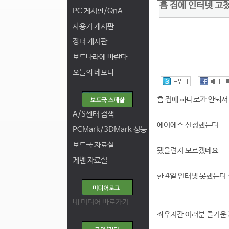
흠 집에 인터넷 고
PC 게시판/QnA
사용기 게시판
장터 게시판
보드나라에 바란다
오늘의 네모다
흠 집에 하나로가 안되서
A/S센터 검색
에이에스 신청했는디
PCMark/3DMark 성능
보드국 자료실
됐을련지 모르겠네요
케벤 자료실
한 4일 인터넷 못했는디 
내 미디어 바로가기
좌우지간 여러분 즐거운 