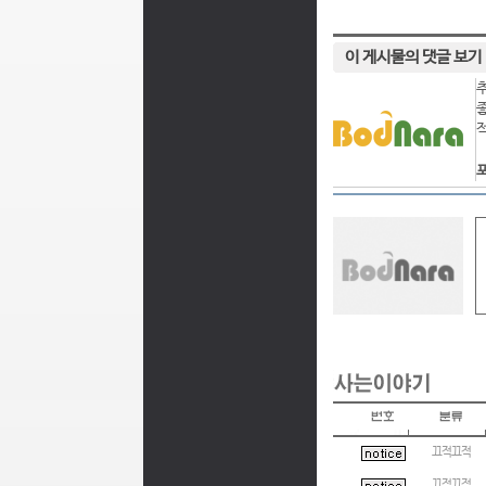
이 게시물의 댓글 보기
포
끄적끄적
끄적끄적