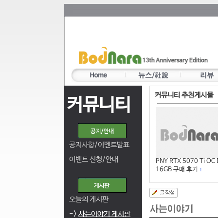
커뮤니티 추천게시물
커뮤니티
공지사항/이벤트발표
이벤트 신청/안내
PNY RTX 5070 Ti OC
16GB 구매 후기
1
오늘의 게시판
->
사는이야기 게시판