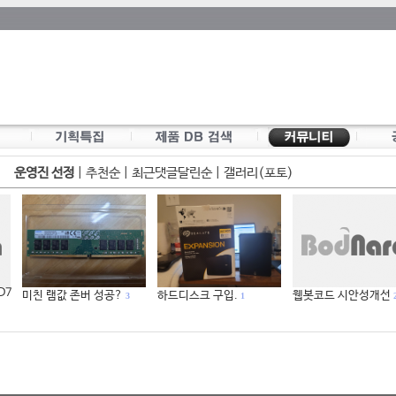
운영진 선정
|
추천순
|
최근댓글달린순
|
갤러리(포토)
 D7
미친 램값 존버 성공?
하드디스크 구입.
웹봇코드 시안성개선
3
1
2