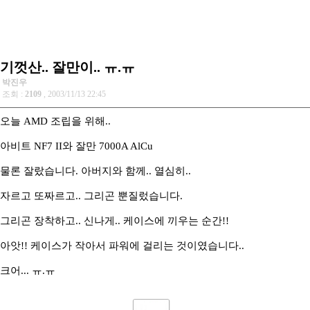
기껏산.. 잘만이.. ㅠ.ㅠ
박진우
조회 :
2109
, 2003/11/13 22:45
오늘 AMD 조립을 위해..
아비트 NF7 II와 잘만 7000A AlCu
물론 잘랐습니다. 아버지와 함께.. 열심히..
자르고 또짜르고.. 그리곤 뿐질렀습니다.
그리곤 장착하고.. 신나게.. 케이스에 끼우는 순간!!
아앗!! 케이스가 작아서 파워에 걸리는 것이였습니다..
크어... ㅠ.ㅠ