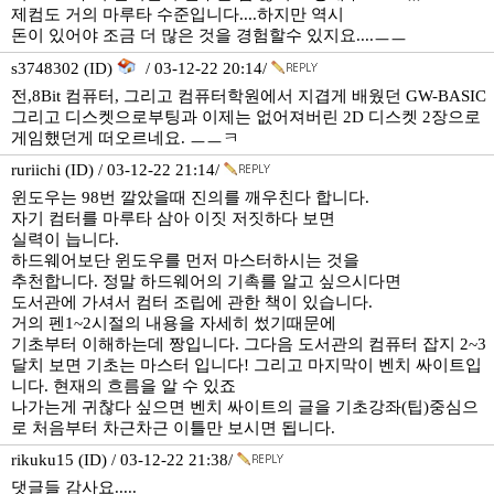
제컴도 거의 마루타 수준입니다....하지만 역시
돈이 있어야 조금 더 많은 것을 경험할수 있지요....ㅡㅡ
s3748302 (ID)
/ 03-12-22 20:14/
전,8Bit 컴퓨터, 그리고 컴퓨터학원에서 지겹게 배웠던 GW-BASIC
그리고 디스켓으로부팅과 이제는 없어져버린 2D 디스켓 2장으로
게임했던게 떠오르네요. ㅡㅡㅋ
ruriichi (ID) / 03-12-22 21:14/
윈도우는 98번 깔았을때 진의를 깨우친다 합니다.
자기 컴터를 마루타 삼아 이짓 저짓하다 보면
실력이 늡니다.
하드웨어보단 윈도우를 먼저 마스터하시는 것을
추천합니다. 정말 하드웨어의 기촉를 알고 싶으시다면
도서관에 가셔서 컴터 조립에 관한 책이 있습니다.
거의 펜1~2시절의 내용을 자세히 썼기때문에
기초부터 이해하는데 짱입니다. 그다음 도서관의 컴퓨터 잡지 2~3
달치 보면 기초는 마스터 입니다! 그리고 마지막이 벤치 싸이트입
니다. 현재의 흐름을 알 수 있죠
나가는게 귀찮다 싶으면 벤치 싸이트의 글을 기초강좌(팁)중심으
로 처음부터 차근차근 이틀만 보시면 됩니다.
rikuku15 (ID) / 03-12-22 21:38/
댓글들 감사요.....