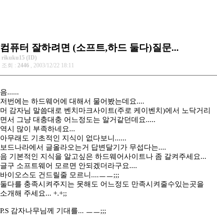
컴퓨터 잘하려면 (소프트,하드 둘다)질문...
rikuku15 (ID)
조회 :
2446
, 2003/12/22 18:11
음......
저번에는 하드웨어에 대해서 물어봤는데요....
머 감자님 말씀대로 벤치마크사이트(주로 케이벤치)에서 노닥거리
면서 그냥 대충대충 어느정도는 알거같던데요.....
역시 많이 부족하네요...
아무래도 기초적인 지식이 없다보니......
보드나라에서 글올라오는거 답변달기가 무섭다는....
음 기본적인 지식을 알고싶은 하드웨어사이트나 좀 갈켜주세요...
글구 소프트웨어 모르면 안되겠더라구요....
바이오스도 건드릴줄 모르니....ㅡㅡ;;;
둘다를 충족시켜주지는 못해도 어느정도 만족시켜줄수있는곳을
소개해 주세요... +.+;;
P.S 감자나무님께 기대를... ㅡㅡ;;;