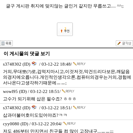
글구 게시판 취지에 맞지않는 글인거 같지만 무릅쓰고.... ^^:;
2
이 게시물의 댓글 보기
s3748302 (ID)
/ 03-12-22 18:48/
거의,무대뽀(?)로,겁먹지마시고,이것저것,막건드리다보믄,깨닮음
의경지에오릅니다.개인적인생각으론,컴퓨터의경우는거의,경험에
서나온다고생각하기때문에ㅡㅡ;
wowl95 (ID) / 03-12-22 18:51/
고수가 되기위해 삽은 필수죠? ㅎㅎㅎ
s3748302 (ID)
/ 03-12-22 18:51/
삽과더불어호미도있어야죠?ㅋㅋ
cyy0080 (ID) / 03-12-22 20:04/
저도 486부터 만지면서 친구들 컴 많이 고장내구...ㅡㅡ;;;