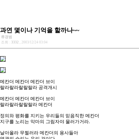
과연 몇이나 기억을 할까나~~
류경범
조회 :
3332
, 2003/12/24 03:04
메칸더 메칸더 메칸더 브이
랄라랄라랄랄랄라 공격개시
메칸더 메칸더 메칸더 브이
랄라랄라랄랄랄라 메칸더
정의와 평화를 지키는 우리들의 믿음직한 메칸더
지구를 노리는 악마의 그림자야 물러가거라.
날아올라 무찔러라 메칸더의 용사들아
영광의 승리는 우리 것이다.