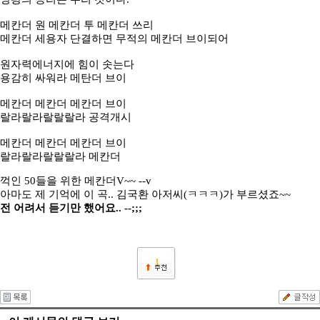
메칸더 원 메칸더 투 메칸더 쓰리
메칸더 세용자 단결하면 무적의 메칸더 브이되어
원자력에너지에 힘이 솟는다
용감히 싸워라 메탄더 브이
메칸더 메칸더 메칸더 브이
랄라랄라랄랄랄라 공격개시
메칸더 메칸더 메칸더 브이
랄라랄라랄랄랄라 메칸더
꺽인 50들을 위한 메칸더V~~ --v
아마도 제 기억에 이 곡.. 김국환 아저씨(ㅋㅋㅋ)가 부르셨죠~~
전 어려서 듣기만 했어요.. --;;;
1