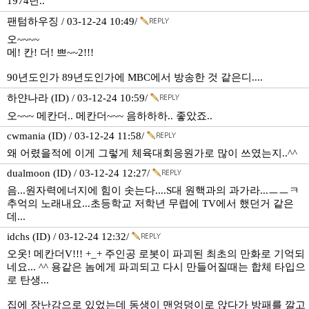
1974년..
팬텀하우징 / 03-12-24 10:49/
오~~~~
메! 칸! 더! 쁘~~2!!!
90년도인가 89년도인가에 MBC에서 방송한 것 같은디....
하얀나라 (ID) / 03-12-24 10:59/
오~~~ 메칸더.. 메칸더~~~ 음하하하.. 좋았죠..
cwmania (ID) / 03-12-24 11:58/
왜 어렸을적에 이게 그렇게 체육대회응원가로 많이 쓰였는지..^^
dualmoon (ID) / 03-12-24 12:27/
음...원자력에너지에 힘이 솟는다....S대 원핵과의 과가라...ㅡㅡㅋ
추억의 노래내요...초등학교 저학년 무렵에 TV에서 했던거 같은
데...
idchs (ID) / 03-12-24 12:32/
오옷! 메칸더V!!! +_+ 주인공 로봇이 파괴된 최초의 만화로 기억되
네요... ^^ 용같은 놈에게 파괴되고 다시 만들어질때는 합체 타입으
로 탄생...
집에 장난감으로 있었는데 동생이 맨엉덩이로 앉다가 방패를 깔고