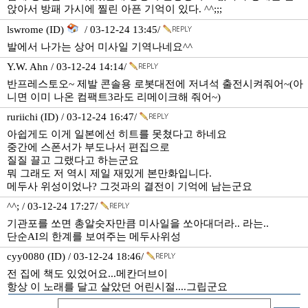
앉아서 방패 가시에 찔린 아픈 기억이 있다. ^^;;;
lswrome (ID)
/ 03-12-24 13:45/
발에서 나가는 상어 미사일 기역나네요^^
Y.W. Ahn / 03-12-24 14:14/
반프레스토오~ 제발 콘솔용 로봇대전에 저녀석 출전시켜줘어~(아
니면 이미 나온 컴팩트3라도 리메이크해 줘어~)
ruriichi (ID) / 03-12-24 16:47/
아쉽게도 이게 일본에선 히트를 못쳤다고 하네요
중간에 스폰서가 부도나서 편집으로
질질 끌고 그랬다고 하는군요
뭐 그래도 저 역시 제일 재밌게 본만화입니다.
메두사 위성이었나? 그것과의 결전이 기억에 남는군요
^^; / 03-12-24 17:27/
기관포를 쏘면 총알숫자만큼 미사일을 쏘아대더라.. 라는..
단순AI의 한계를 보여주는 메두사위성
cyy0080 (ID) / 03-12-24 18:46/
전 집에 책도 있었어요...메칸더브이
항상 이 노래를 달고 살았던 어린시절....그립군요