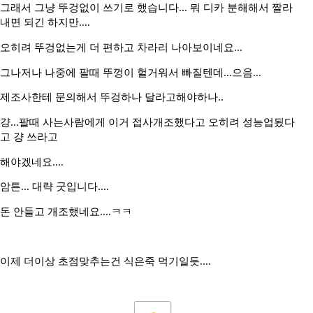
그래서 그냥 뚜겅없이 쓰기로 했습니다... 뭐 디카 분해해서 짤라
내면 되긴 하지만....
오히려 뚜겅없는게 더 편하고 차라리 나아보이네요...
그나저나 나중에 팔때 뚜껑이 헐거워서 빠질텐데...으음...
제조사한테 문의해서 뚜겅하나 달라고해야하나..
걍...팔때 사는사람에게 이거 접사개조했다고 오히려 성능업됬다
고 걍 쓰라고
해야겠네요....
암튼... 대략 굿입니다....
돈 안들고 개조했네요....ㅋㅋ
이제 더이상 초점맞추는건 식은죽 먹기일듯....