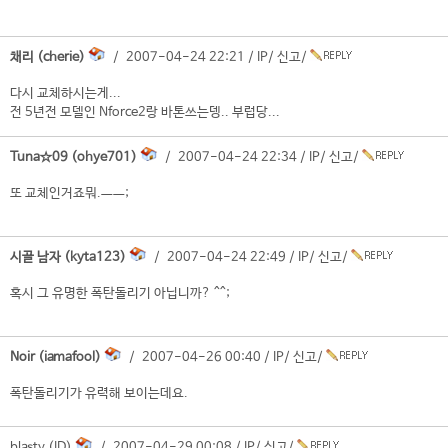
채리 (cherie)
/ 2007-04-24 22:21 /
IP
/
신고
/
다시 교체하시는게...
전 5년전 모델인 Nforce2랑 바톤쓰는뎅.. 부럽당...
Tuna☆09 (ohye701)
/ 2007-04-24 22:34 /
IP
/
신고
/
또 교체인거죠뭐.ㅡㅡ;
시골 남자 (kyta123)
/ 2007-04-24 22:49 /
IP
/
신고
/
혹시 그 유명한 폭탄돌리기 아닙니까? ^^;
Noir (iamafool)
/ 2007-04-26 00:40 /
IP
/
신고
/
폭탄돌리기가 유력해 보이는데요.
blasty (ID)
/ 2007-04-29 00:08 /
IP
/
신고
/