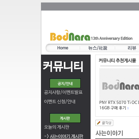
커뮤니티 추천게시물
커뮤니티
공지사항/이벤트발표
이벤트 신청/안내
PNY RTX 5070 Ti OC
16GB 구매 후기
1
오늘의 게시판
->
사는이야기 게시판