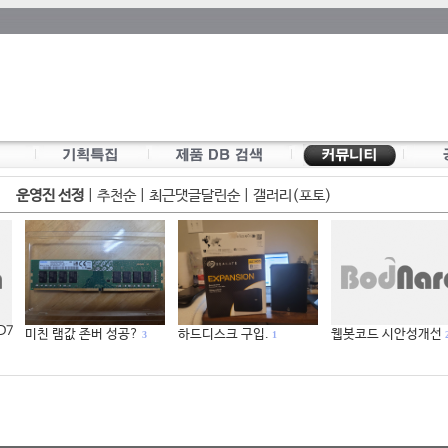
운영진 선정
|
추천순
|
최근댓글달린순
|
갤러리(포토)
 D7
미친 램값 존버 성공?
하드디스크 구입.
웹봇코드 시안성개선
3
1
2