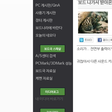
보드 나가서 받아온 
PC 게시판/QnA
사용기 게시판
장터 게시판
보드나라에 바란다
오늘의 네모다
소리가... 전면부 출력이 
A/S센터 검색
귀찮아서 다른 사운드 카
PCMark/3DMark 성능
보드국 자료실
케벤 자료실
내 미디어 바로가기