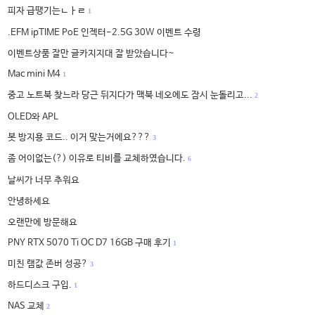
피자 급땡기는ㄴㅏㄹ
1
.EFM ipTIME PoE 인젝터-2.5G 30W 이벤트 수령
이벤트상품 잘만 글카지지대 잘 받았습니다~
Mac mini M4
1
중고 노트북 찾느라 당근 뒤지다가 맥북 네오에도 잠시 눈돌리고...
2
OLED와 APL
봇 방지용 코드.. 이거 맞는거에요???
3
좀 어이없는(?) 이유로 티비를 교체하였습니다.
6
날씨가 너무 추워요
안녕하세요
오랜만에 방문해요
PNY RTX 5070 Ti OC D7 16GB 구매 후기
1
미친 램값 존버 성공?
3
하드디스크 구입.
1
NAS 교체
2