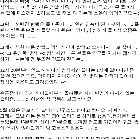
아직까진 밤샘 야근은 안 하지만 아침에 워낙 일찍 일어나다보니 점
심먹고 난 이후 2시간은 정말 지옥의 시간이더라구요. 너무 졸려서
눈 밑에 파스까지 발라보고 별 짓을 다 하는데 소용이 없더라구요 --;;
그담에 선택한 방법은 물어뜯기..--;;; 완전 짐승이 된 기분임다. --;; 졸
린다 싶음 왼손을 깨물었더니 왼손에 멍이 넘 심하게 들어서 요즘은
안 깨뭅니다. ㅡㅡ;;
그래서 택한 다른 방법... 점심 시간에 밥먹고 오자마자 바로 잡니다.
--;; 그 유명한 낮잠..--;; 점심시간 다른 분들은 탁구를 치거나 웹서핑
하거나 쉬는데 전 무조건 엎드려 잔다는..
12시 20분부터 엎드려 자다가 점심시간 끝나는 1시에 일어나면 좀
살 것 같더라구요. 먹자마자 자니까 속이 안 좋다는 단점이 있어서
점심을 굶을까도 고려중임다. --;;;
춘곤증이라 하기엔 어릴때부터 졸려했던 지라 변명의 여지가 없는
졸림증..ㅡㅡ;;; 이번엔 꼭 극복해 보고 싶네요.
5월 1일은 근로자의 날이라 연구소도 쉰다고 하네요. 기뻐라 >.
그래서 그날 아는 동생과 영어 스터디를 하기로 했음다.듣기문제를
풀었는데 45분짜리 셤이 450분으로 느껴질 정도로 지겹더라구요. 좀
이 쑤셔서 앉아있기가 넘 고통스러웠음다.ㅠㅠ;;