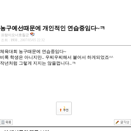
농구예선때문에 개인적인 연습중임다~ㅋ
프랑이오너호칠군
조회 :
1931
, 2007/05/05 22:32
체육대회 농구때문에 연습중임다~
비록 학생은 아니지만.. 우찌우찌해서 붙어서 하게되었죠^^
작년처럼 그렇게 지지는 않을껍니다..ㅋ
2