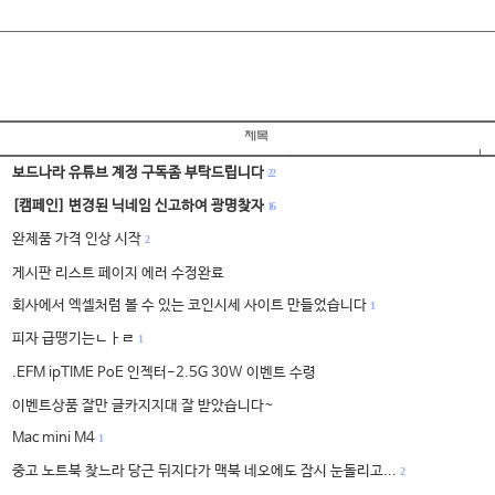
보드나라 유튜브 계정 구독좀 부탁드립니다
22
[캠페인] 변경된 닉네임 신고하여 광명찾자
16
완제품 가격 인상 시작
2
게시판 리스트 페이지 에러 수정완료
회사에서 엑셀처럼 볼 수 있는 코인시세 사이트 만들었습니다
1
피자 급땡기는ㄴㅏㄹ
1
.EFM ipTIME PoE 인젝터-2.5G 30W 이벤트 수령
이벤트상품 잘만 글카지지대 잘 받았습니다~
Mac mini M4
1
중고 노트북 찾느라 당근 뒤지다가 맥북 네오에도 잠시 눈돌리고...
2