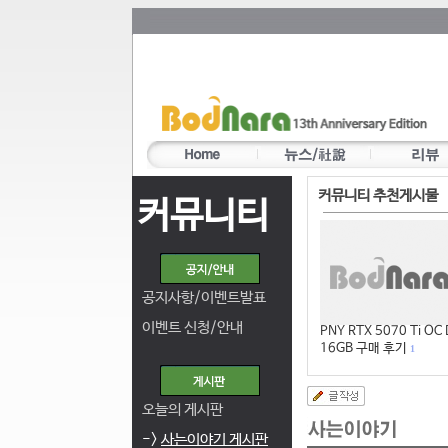
커뮤니티 추천게시물
커뮤니티
공지사항/이벤트발표
이벤트 신청/안내
PNY RTX 5070 Ti OC
16GB 구매 후기
1
오늘의 게시판
->
사는이야기 게시판