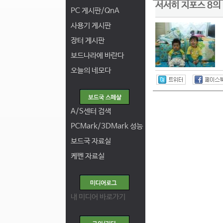
서서히 지포스 8의 
PC 게시판/QnA
사용기 게시판
장터 게시판
보드나라에 바란다
오늘의 네모다
A/S센터 검색
PCMark/3DMark 성능
보드국 자료실
케벤 자료실
내 미디어 바로가기