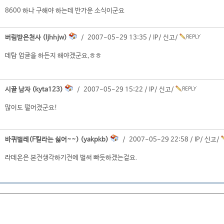
8600 하나 구해야 하는데 반가운 소식이군요
버림받은천사 (ljhhjw)
/ 2007-05-29 13:35 /
IP
/
신고
/
데탑 업글을 하든지 해야겠군요,ㅎㅎ
시골 남자 (kyta123)
/ 2007-05-29 15:22 /
IP
/
신고
/
많이도 떨어졌군요!
바퀴벌레(F킬라는 싫어~~) (yakpkb)
/ 2007-05-29 22:58 /
IP
/
신고
/
라데온은 본전생각하기전에 벌써 빠듯하겠는걸요.