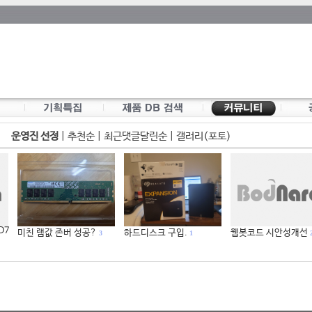
운영진 선정
|
추천순
|
최근댓글달린순
|
갤러리(포토)
 D7
미친 램값 존버 성공?
하드디스크 구입.
웹봇코드 시안성개선
3
1
2