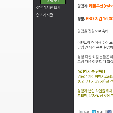
레볼루션(
cybe
당첨자
:
옛날 게시판 보기
홍보 게시판
BBQ 치킨 16,
경품:
당첨을 진심으로 축하 드
이벤트에 참여해 주신 모
당첨 안 되신 분들 실망
당첨 되신 회원 분들은 
그럼 다음 이벤트 때 뵙
※당첨자 분 필독!!
경품은 제이씨현시스템을 
(02-715-2959)로 
당첨자 본인 확인을 위해
드리며, 문자 발신 후에