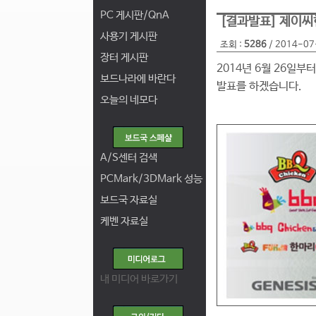
PC 게시판/QnA
[결과발표] 제이씨
사용기 게시판
조회 :
5286
/ 2014-07
장터 게시판
2014년 6월 26일부터
보드나라에 바란다
발표를 하겠습니다.
오늘의 네모다
A/S센터 검색
PCMark/3DMark 성능
보드국 자료실
케벤 자료실
내 미디어 바로가기