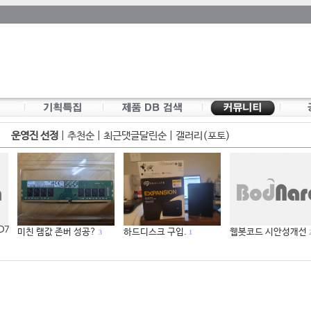
운영진 선정
|
추천순
|
최근댓글달린순
|
갤러리(포토)
 D7
미친 램값 존버 성공?
하드디스크 구입.
웹봇코드 시안성개선
3
1
2