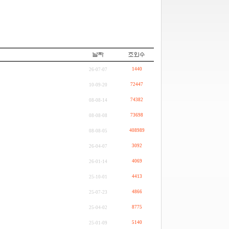
1440
26-07-07
72447
10-09-20
74382
08-08-14
73698
08-08-08
408989
08-08-05
3092
26-04-07
4069
26-01-14
4413
25-10-01
4866
25-07-23
8775
25-04-02
5140
25-01-09