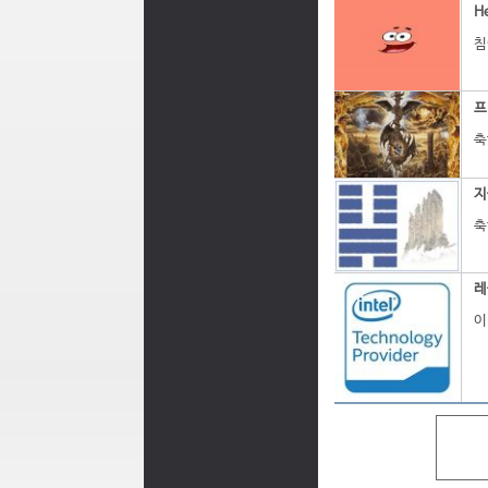
H
침
프
축
지
축
레
이