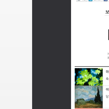
I
마
축
아
당