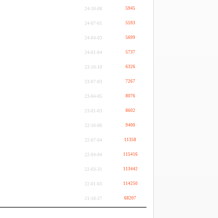
5945
24-10-08
5593
24-07-01
5699
24-04-03
5737
24-01-04
6326
23-10-10
7267
23-07-03
8076
23-04-05
8602
23-01-03
9400
22-10-06
11358
22-07-04
115416
22-04-04
113442
22-03-31
114250
22-01-03
68207
21-10-27