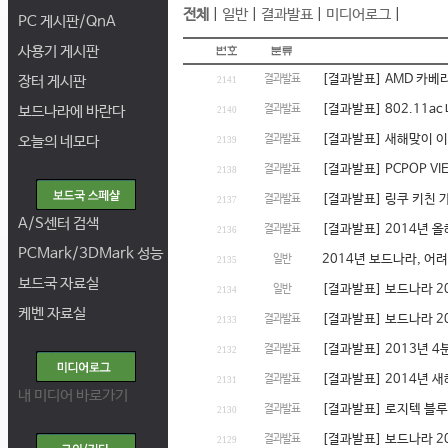
전체
|
일반
|
결과발표
|
미디어로그
|
PC 게시판/QnA
사용기 게시판
[결과발표] AMD 카베리
장터 게시판
결과발표
2141
[결과발표] 802.11a
보드나라에 바란다
결과발표
2140
[결과발표] 새해맞이 이
오늘의 네모다
결과발표
2139
[결과발표] PCPOP V
결과발표
2138
[결과발표] 링쿠 키친 
결과발표
2137
A/S센터 검색
[결과발표] 2014년 
결과발표
2136
PCMark/3DMark 성능
2014년 보드나라, 
일반
2135
보드국 자료실
[결과발표] 보드나라 2
일반
2134
케벤 자료실
[결과발표] 보드나라 2
결과발표
2133
[결과발표] 2013년 
결과발표
2132
[결과발표] 2014년 
결과발표
2131
내 미디어 바로가기
[결과발표] 로지텍 블루
결과발표
2130
[결과발표] 보드나라 2
결과발표
2129