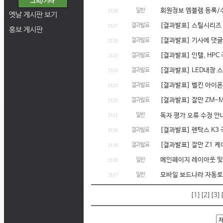
회원정보 엠블렘 등록/
일반
2128
옛날 게시판 보기
[결과발표] 스틸시리즈
결과발표
2127
홍보 게시판
[결과발표] 기사에 댓글
결과발표
2126
[결과발표] 인텔, HP
결과발표
2125
[결과발표] LED내장
결과발표
2124
[결과발표] 벨킨 아이폰
결과발표
2123
[결과발표] 잘만 ZM-M4
결과발표
2122
일반
독자 평가 오류 수정 안
2121
[결과발표] 펜탁스 K3
결과발표
2120
[결과발표] 잘만 Z1 
결과발표
2119
메인페이지 레이아웃 및
일반
2118
모바일 보드나라 자동로
일반
2117
[1]
[2]
[3]