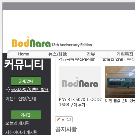
커뮤니티 추천게시물
운영진 선정
|
추천
커뮤니티
->
공지사항/이벤트발표
이벤트 신청/안내
PNY RTX 5070 Ti OC D7
미친 램값 존버 성
16GB 구매 후기
1
오늘의 게시판
사는이야기 게시판