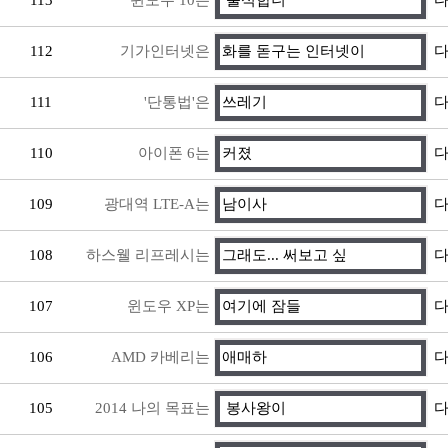
113
윈도우 10은
출석합니
다
112
기가인터넷은
화를 돋구는 인터넷이
다
111
'단통법'은
쓰레기
다
110
아이폰 6는
커졌
다
109
광대역 LTE-A는
남이사
다
108
하스웰 리프레시는
그래도... 써보고 싶
다
107
윈도우 XP는
여기에 잠들
다
106
AMD 카베리는
애매하
다
105
2014 나의 목표는
봉사왕이
다