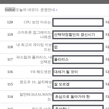
오늘의 네모다. 운영안내
6
120
CPU 보안 이슈는
다
스마트폰 업그레이드,
119
선택약정할인의 갱신시기
다
나에겐
내 최고의 게이밍 키보
118
없
다
드는
파스칼과 폴라리스, 내
117
폴리리스
다
선택은
116
VR 헤드셋은
대세가 될 것이
다
윈도우 10, 설치해보
115
잘 모르겠
다
니
잘만테크(ZALMAN)
114
초심으로 돌아가야 한
다
는