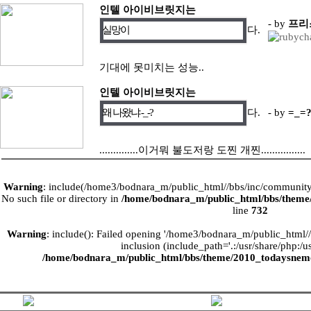
인텔 아이비브릿지는
- by
프리
실망이
다.
기대에 못미치는 성능..
인텔 아이비브릿지는
왜 나왔냐 -_-?
다.
- by
=_=
..............이거뭐 불도저랑 도찐 개찐................
Warning
: include(/home3/bodnara_m/public_html//bbs/inc/community_
No such file or directory in
/home/bodnara_m/public_html/bbs/theme
line
732
Warning
: include(): Failed opening '/home3/bodnara_m/public_html/
inclusion (include_path='.:/usr/share/php:/us
/home/bodnara_m/public_html/bbs/theme/2010_todaysnem