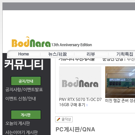
커뮤니티 추천게시물
운영진 선정
|
추천
커뮤니티
공지사항/이벤트발표
이벤트 신청/안내
PNY RTX 5070 Ti OC D7
미친 램값 존버 성
16GB 구매 후기
1
오늘의 게시판
사는이야기 게시판