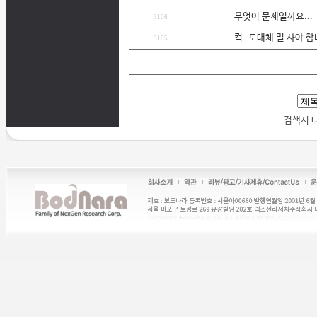
무엇이 문제일까요...
3106
컥..도대체 멀 사야 
3105
검색시 