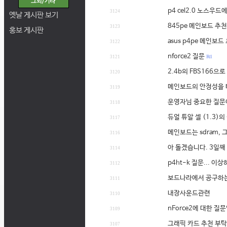
p4 cel2.0 노스우드
3124
옛날 게시판 보기
845pe 메인보드 추
3123
홍보 게시판
asus p4pe 메인보
3122
nforce2 질문
R: 1
3121
2.4b의 FBS166으
3120
메인보드의 안정성을 
3119
운영자님 중요한 질문
3118
듀얼 튜알 셀 (1.3)
3117
메인보드는 sdram,
3116
아 돌겠습니다. 3일
3114
p4ht-k 질문... 이
3112
보드나라에서 공구하는 c
3111
내장사운드관련
3110
nForce2에 대한 질
3109
그래픽 카드 추천 부
3107