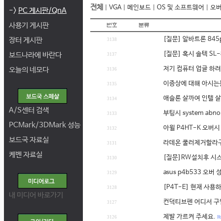
전체
|
VGA
|
메인보드
|
OS 및 소프트웨어
|
오
->
PC 게시판/QnA
사용기 게시판
[질문] 알바트론 845p
장터 게시판
3138
[질문] 혹시 솔텍 SL
보드나라에 바란다
3137
저기 컴퓨터 업글 하려
오늘의 네모다
3136
이증상에 대해 아시는분
3135
애슬론 살까여 인텔 
3134
A/S센터 검색
부팅시 system abn
3133
PCMark/3DMark 성능
아윌 P4HT-K 오버
3132
보드국 자료실
라데온 쿨러제거할라구
3131
케벤 자료실
[질문]RW설치후 시
3130
asus p4b533 오
3129
[P4T-E] 현재 사용
3128
내 미디어 바로가기
컨덕티브펜 어디서 구입
3127
제발 가르켜 주세요.
R: 
3126