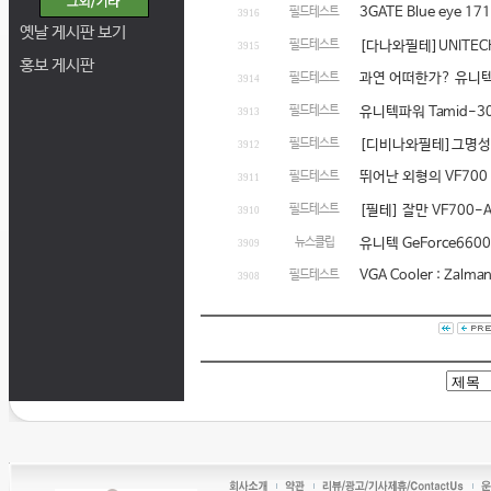
3GATE Blue eye 
필드테스트
3916
옛날 게시판 보기
필드테스트
[다나와필테]UNITEC
3915
홍보 게시판
과연 어떠한가? 유니텍 
필드테스트
3914
필드테스트
유니텍파워 Tamid-3
3913
필드테스트
[디비나와필테]그명성
3912
뛰어난 외형의 VF700 
필드테스트
3911
필드테스트
[필테] 잘만 VF700-
3910
뉴스클립
유니텍 GeForce660
3909
VGA Cooler : Zalman
필드테스트
3908