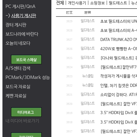
전체
|
|
|
|
개인사용기
쇼핑정보
필드테스트
뉴
PC 게시판/QnA
->
사용기 게시판
필드테스트
초보 필드테스터의 UNI
3929
장터 게시판
필드테스트
초보 필드테스터의 A-O
3928
보드나라에 바란다
필드테스트
DATA TRUNK AZO 
3927
오늘의 네모다
필드테스트
420W로 빵빵한 A-O
3926
필드테스트
[다나와 필드테스트] 유니
3925
필드테스트
[필드테스트]잘만VF7
A/S센터 검색
3924
작성자가 게시물을 삭
뉴스클립
PCMark/3DMark 성능
3923
뉴스클립
인텔, 차기 칩셋은 DD
보드국 자료실
3922
필드테스트
소리없이 강하다. ATI Ra
케벤 자료실
3921
필드테스트
[필드테스트] 잘만 VF
3920
3.5" HDD타입 Div
필드테스트
3919
내 미디어 바로가기
필드테스트
3.5" HDD타입 Div
3918
필드테스트
[필드테스트] 잘만 VF7
3917