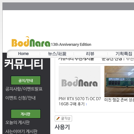
커뮤니티 추천게시물
운영진 선정
|
추천
커뮤니티
공지사항/이벤트발표
이벤트 신청/안내
PNY RTX 5070 Ti OC D7
미친 램값 존버 성
16GB 구매 후기
1
오늘의 게시판
사는이야기 게시판