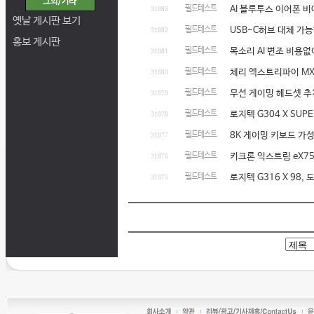
필드테스트
AI 블루투스 이어폰 
31883
옛날 게시판 보기
필드테스트
USB-C허브 대체 가능
31882
홍보 게시판
필드테스트
목소리 AI 변조 비용없
31881
필드테스트
체리 엑스트리파이 MX2A
31880
필드테스트
무선 게이밍 헤드셋 추
31879
필드테스트
로지텍 G304 X SU
31878
필드테스트
8K 게이밍 키보드 가성
31877
필드테스트
키크론 익스트림 eX75
31876
필드테스트
로지텍 G316 X 98,
31875