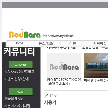
커뮤니티 추천게시물
운영진 선정
|
추천
커뮤니티
공지사항/이벤트발표
이벤트 신청/안내
PNY RTX 5070 Ti OC D7
미친 램값 존버 성
16GB 구매 후기
1
오늘의 게시판
사는이야기 게시판