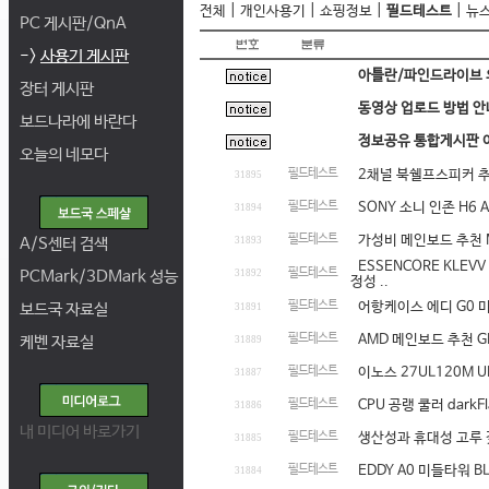
|
|
|
|
전체
개인사용기
쇼핑정보
필드테스트
뉴
PC 게시판/QnA
->
사용기 게시판
아틀란/파인드라이브 
장터 게시판
동영상 업로드 방법 안
보드나라에 바란다
정보공유 통합게시판 이용
오늘의 네모다
필드테스트
2채널 북쉘프스피커 추천
31895
필드테스트
SONY 소니 인존 H6 
31894
필드테스트
가성비 메인보드 추천 MS
A/S센터 검색
31893
ESSENCORE KLEVV
필드테스트
PCMark/3DMark 성능
31892
정성 ..
필드테스트
어항케이스 에디 G0 
보드국 자료실
31891
필드테스트
AMD 메인보드 추천 GIG
케벤 자료실
31889
필드테스트
이노스 27UL120M U
31887
필드테스트
CPU 공랭 쿨러 darkFl
31886
내 미디어 바로가기
필드테스트
생산성과 휴대성 고루 갖춘
31885
필드테스트
EDDY A0 미들타워 
31884