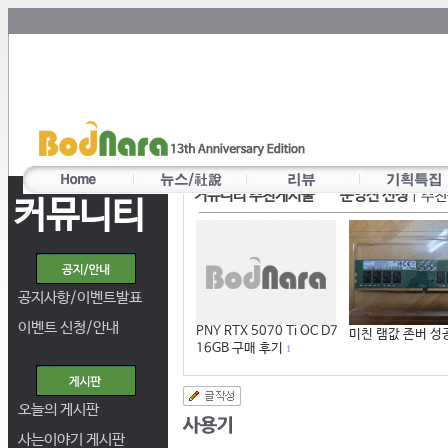
커뮤니티 추천게시물
운영진 선정
|
추천
커뮤니티
공지사항/이벤트발표
이벤트 신청/안내
PNY RTX 5070 Ti OC D7
미친 램값 존버 성
16GB 구매 후기
1
오늘의 게시판
사는이야기 게시판