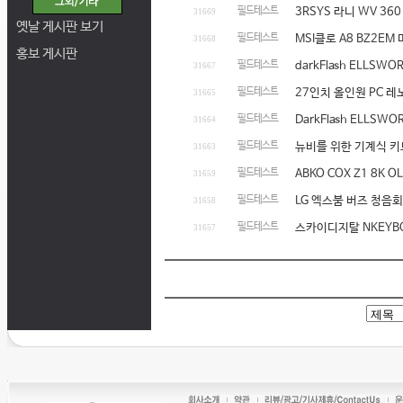
필드테스트
3RSYS 라니 WV 3
31669
옛날 게시판 보기
필드테스트
MSI클로 A8 BZ2E
31668
홍보 게시판
필드테스트
darkFlash ELLSW
31667
필드테스트
27인치 올인원 PC 레노
31665
필드테스트
DarkFlash ELLSW
31664
필드테스트
뉴비를 위한 기계식 키보
31663
필드테스트
ABKO COX Z1 8K
31659
필드테스트
LG 엑스붐 버즈 청음회와
31658
필드테스트
스카이디지탈 NKEYBO
31657