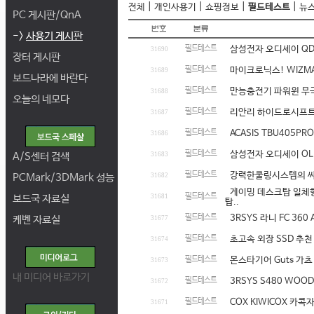
|
|
|
|
전체
개인사용기
쇼핑정보
필드테스트
뉴
PC 게시판/QnA
->
사용기 게시판
필드테스트
삼성전자 오디세이 QD
31690
장터 게시판
필드테스트
마이크로닉스! WIZMAX
31689
보드나라에 바란다
필드테스트
만능충전기 파워윈 무
31688
오늘의 네모다
필드테스트
리안리 하이드로시프트 Hy
31687
필드테스트
ACASIS TBU405P
31686
필드테스트
삼성전자 오디세이 OL
A/S센터 검색
31683
필드테스트
강력한쿨링시스템의 싸이
PCMark/3DMark 성능
31682
게이밍 데스크탑 일체형 P
필드테스트
보드국 자료실
31681
탑..
필드테스트
3RSYS 라니 FC 36
케벤 자료실
31677
필드테스트
초고속 외장 SSD 추천 La
31674
필드테스트
몬스타기어 Guts 가츠 
31673
내 미디어 바로가기
필드테스트
3RSYS S480 WO
31672
필드테스트
COX KIWICOX 카
31671