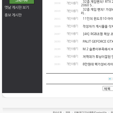
32종 게임벤치! RTX 2
개인사용기
28330
2060 S..
옛날 게시판 보기
32종 게임 벤치! 가성비 
개인사용기
28319
리..
홍보 게시판
11인치 윈도우10 아
개인사용기
28315
개인사용기
작성자가 게시물을 삭
28309
개인사용기
[4K] RGB조명 책상
28307
개인사용기
PALIT GEFORCE G
28293
개인사용기
M.2 슬롯이부족해서 바
28289
개인사용기
저역대가 튜닝이잘된 연결
28284
개인사용기
8만원대 핵가성비 라이젠 
28281