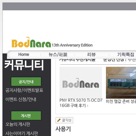
커뮤니티 추천게시물
운영진 선정
|
추천
커뮤니티
공지사항/이벤트발표
이벤트 신청/안내
PNY RTX 5070 Ti OC D7
미친 램값 존버 성
16GB 구매 후기
1
오늘의 게시판
사는이야기 게시판