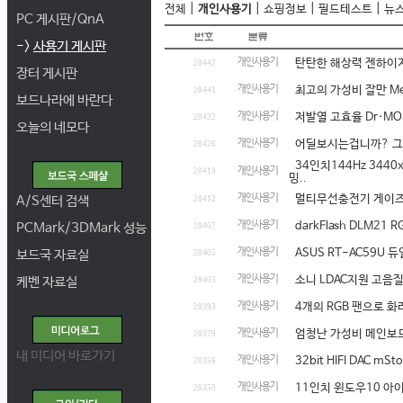
|
|
|
|
전체
개인사용기
쇼핑정보
필드테스트
뉴
PC 게시판/QnA
->
사용기 게시판
개인사용기
탄탄한 해상력 젠하이저 
28442
장터 게시판
개인사용기
최고의 가성비 잘만 Meg
28441
보드나라에 바란다
개인사용기
저발열 고효율 Dr·MOS 
28432
오늘의 네모다
개인사용기
어딜보시는겁니까? 그건 
28426
34인치144Hz 3440
개인사용기
28419
밍..
개인사용기
멀티무선충전기 게이즈
A/S센터 검색
28412
개인사용기
darkFlash DLM2
PCMark/3DMark 성능
28407
개인사용기
ASUS RT-AC59U
보드국 자료실
28405
개인사용기
소니 LDAC지원 고음
케벤 자료실
28403
개인사용기
4개의 RGB 팬으로 화
28393
개인사용기
엄청난 가성비 메인보드 CO
28379
내 미디어 바로가기
개인사용기
32bit HIFI DAC mS
28356
개인사용기
11인치 윈도우10 아이
28350