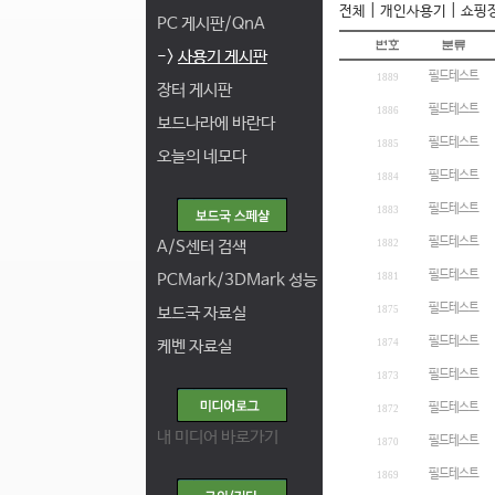
|
|
전체
개인사용기
쇼핑
PC 게시판/QnA
->
사용기 게시판
필드테스트
1889
장터 게시판
필드테스트
1886
보드나라에 바란다
필드테스트
1885
오늘의 네모다
필드테스트
1884
필드테스트
1883
필드테스트
A/S센터 검색
1882
필드테스트
PCMark/3DMark 성능
1881
필드테스트
보드국 자료실
1875
필드테스트
케벤 자료실
1874
필드테스트
1873
필드테스트
1872
내 미디어 바로가기
필드테스트
1870
필드테스트
1869