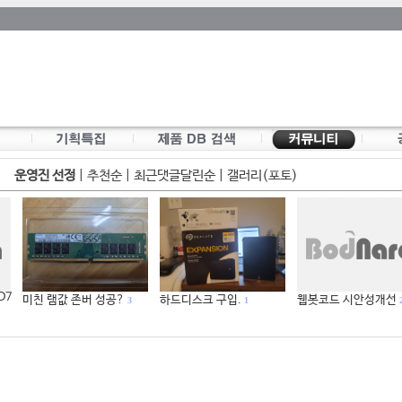
운영진 선정
|
추천순
|
최근댓글달린순
|
갤러리(포토)
 D7
미친 램값 존버 성공?
하드디스크 구입.
웹봇코드 시안성개선
3
1
2