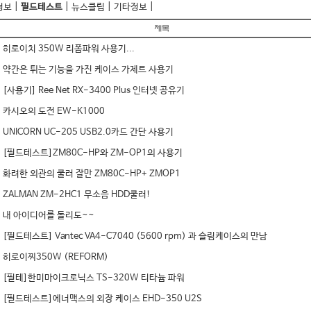
|
|
|
|
정보
필드테스트
뉴스클립
기타정보
히로이치 350W 리폼파워 사용기...
약간은 튀는 기능을 가진 케이스 가제트 사용기
[사용기] Ree Net RX-3400 Plus 인터넷 공유기
카시오의 도전 EW-K1000
UNICORN UC-205 USB2.0카드 간단 사용기
[필드테스트]ZM80C-HP와 ZM-OP1의 사용기
화려한 외관의 쿨러 잘만 ZM80C-HP+ ZMOP1
ZALMAN ZM-2HC1 무소음 HDD쿨러!
내 아이디어를 돌리도~~
[필드테스트] Vantec VA4-C7040 (5600 rpm) 과 슬림케이스의 만남
히로이찌350W (REFORM)
[필테]한미마이크로닉스 TS-320W 티타늄 파워
[필드테스트]에너맥스의 외장 케이스 EHD-350 U2S