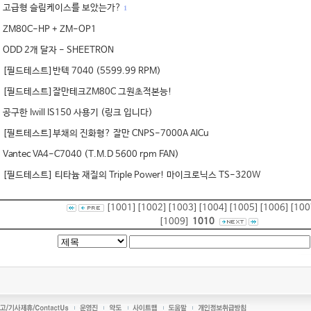
고급형 슬림케이스를 보았는가?
1
ZM80C-HP + ZM-OP1
ODD 2개 달자 - SHEETRON
[필드테스트]반텍 7040 (5599.99 RPM)
[필드테스트]잘만테크ZM80C 그원초적본능!
공구한 Iwill IS150 사용기 (링크 입니다)
[필트테스트]부채의 진화형? 잘만 CNPS-7000A AlCu
Vantec VA4-C7040 (T.M.D 5600 rpm FAN)
[필드테스트] 티타늄 재질의 Triple Power! 마이크로닉스 TS-320W
[1001]
[1002]
[1003]
[1004]
[1005]
[1006]
[100
[1009]
1010