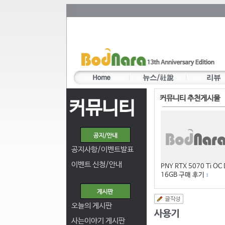
커뮤니티 추천게시물
커뮤니티
공지사항/이벤트발표
이벤트 신청/안내
PNY RTX 5070 Ti OC
16GB 구매 후기
1
오늘의 게시판
사는이야기 게시판