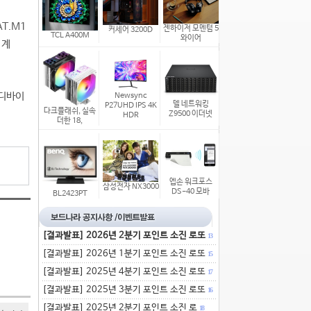
T.M1
젠하이저 모멘텀 5
커세어 3200D
TCL A400M
와이어
 계
 디바이
Newsync
델 네트워킹
P27UHD IPS 4K
다크플래쉬, 실속
Z9500 이더넷
HDR
더한 18,
엡손 워크포스
삼성전자 NX3000
DS-40 모바
BL2423PT
[결과발표] 2026년 2분기 포인트 소진 로또
13
[결과발표] 2026년 1분기 포인트 소진 로또
15
[결과발표] 2025년 4분기 포인트 소진 로또
17
[결과발표] 2025년 3분기 포인트 소진 로또
16
[결과발표] 2025년 2분기 포인트 소진 로
18