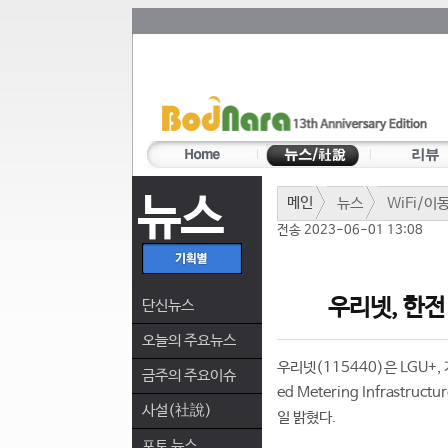
뉴스
메인
뉴스
WiFi/이
전송 2023-06-01 13:08
우리넷, 한전
단신뉴스
오늘의 주요뉴스
우리넷(115440)은 LGU+
금주의 주요이슈
ed Metering Infrast
사설(社說)
일 밝혔다.
포토 뉴스