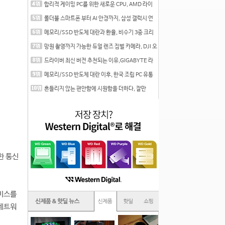
합리적 게이밍 PC를 위한 새로운 CPU, AMD 라이
젠 7 7700
폴더블 스마트폰 부터 AI 안경까지, 삼성 갤럭시 언
팩 20
메모리/SSD 반도체 대란과 환율, 비수기 3중 크리
를 맞는
망원 촬영까지 가능한 듀얼 렌즈 짐벌 카메라, DJI 오
즈
드라이버 최신 버전 추천되는 이유,GIGABYTE 라
데온 RX 7
메모리/SSD 반도체 대란 이후, 한국 조립 PC 유통
시장은
흔들리지 않는 편안함에 시원함을 더하다, 잘만
CNPS12X
양한 통신
서비스를
 네트워