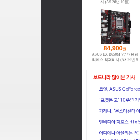
보드나라 많이본 기사
코잇, ASUS GeFor
‘포켓몬 고' 10주년 
가레나, ‘몬스터헌터 아
엔비디아 지포스 RTx 
어디에나 어울리는 PCIe 