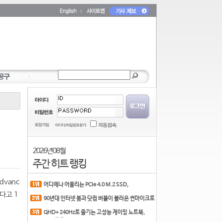
2026년 08월
주간 히트 랭킹
dvanc
어디에나 어울리는 PCIe 4.0 M.2 SSD,
COLORFUL CN700 PR
했다고 1
90년대 인터넷 붐과 닷컴 버블이 불러온 썬마이크로
시스
QHD+ 240Hz로 즐기는 고성능 게이밍 노트북,
MSI 크로스