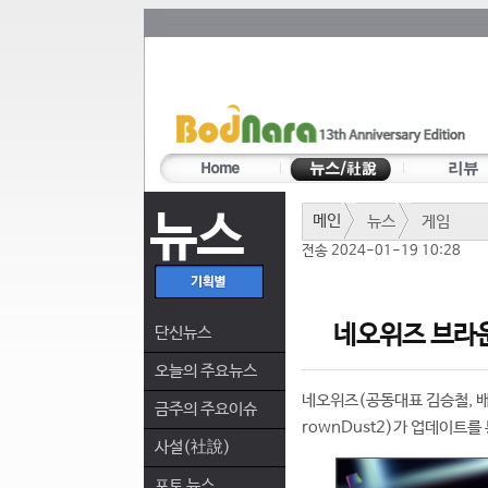
뉴스
메인
뉴스
게임
전송 2024-01-19 10:28
네오위즈 브라운
단신뉴스
오늘의 주요뉴스
네오위즈(공동대표 김승철, 배
금주의 주요이슈
rownDust2)가 업데이트를
사설(社說)
포토 뉴스