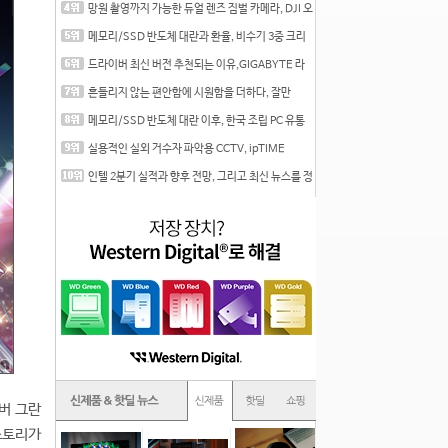
망원 촬영까지 가능한 듀얼 렌즈 짐벌 카메라, DJI 오
즈
메모리/SSD 반도체 대란과 환율, 비수기 3중 크리
를 맞는
드라이버 최신 버전 추천되는 이유,GIGABYTE 라
데온 RX 7
흔들리지 않는 편안함에 시원함을 더하다, 잘만
CNPS12X
메모리/SSD 반도체 대란 이후, 한국 조립 PC 유통
시장은
실용적인 실외 거수자 파악용 CCTV, ipTIME
C500-Outdoor
인텔 2분기 실적과 향후 전망, 그리고 최신 뉴스를 정
리
버 그란
스토리가