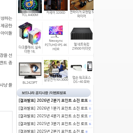
젠하이저 모멘텀 5
커세어 3200D
TCL A400M
와이어
달성하는
 제공한
백 아이돌
Newsync
델 네트워킹
P27UHD IPS 4K
다크플래쉬, 실속
Z9500 이더넷
HDR
더한 18,
0장을 선
이벤트 종
엡손 워크포스
삼성전자 NX3000
DS-40 모바
BL2423PT
 사냥 플
[결과발표] 2026년 2분기 포인트 소진 로또
13
[결과발표] 2026년 1분기 포인트 소진 로또
15
[결과발표] 2025년 4분기 포인트 소진 로또
17
[결과발표] 2025년 3분기 포인트 소진 로또
16
[결과발표] 2025년 2분기 포인트 소진 로
18