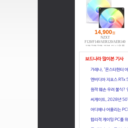
보드나라 많이본 기사
가레나, ‘몬스터헌터 아
엔비디아 지포스 RTx 
원작 훼손 우려 불식? 
씨게이트, 2028년 50
어디에나 어울리는 PCIe 
합리적 게이밍 PC를 위한