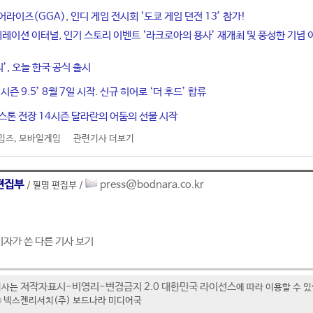
라이즈(GGA), 인디 게임 전시회 ‘도쿄 게임 던전 13’ 참가!
네레이션 이터널, 인기 스토리 이벤트 ‘라크로아의 용사’ 재개최 및 풍성한 기념 
티’, 오늘 한국 공식 출시
시즌 9.5’ 8월 7일 시작. 신규 히어로 ‘더 후드’ 합류
스톤 전장 14시즌 달라란의 어둠의 선물 시작
임즈
,
모바일게임
관련기사 더보기
편집부
press@bodnara.co.kr
/ 필명 편집부 /
기자가 쓴 다른 기사 보기
저작자표시-비영리-변경금지 2.0 대한민국 라이선스
기사는
에 따라 이용할 수 
t ⓒ 넥스젠리서치(주) 보드나라 미디어국