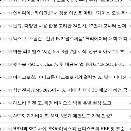
기가바이트 AI 게이밍 노트북 2종 쿠팡 특가.. AERO X16
[02/26]
GAMING A16 할인 진행
엔비디아, ‘퀘이크콘’서 경품 이벤트 마련.. ‘기어스 오브 워:
[02/26]
E-데이’ DLSS 지원
벤큐, 다양한 사용 환경 고려한 24인치, 27인치 모니터 신제
[02/26]
품 6종 출시
엑스보 ‘스탈존’, 신규 PvP ‘콜로세움’ 크리에이터 대회 개최
[02/26]
마블 라이벌즈 ‘시즌 9.5’ 8월 7일 시작. 신규 히어로 ‘더 후
[02/26]
드’ 합류
넷마블 <SOL: enchant>, 첫 대규모 업데이트 ‘EPISODE 01.
[02/26]
GENESIS: 신의 전장’ 사전등록 실시
마이크로칩, 마이크론 테크놀로지와 협력해 AI 및 데이터센
[02/26]
터 인프라용 고성능 PCIe® Gen 6 스토리지 아키텍처 시연
삼성전자, FMS 2026에서 AI 시대 차세대 3D 메모리 비전 공
[02/26]
개
레노버 리전 고, 특정 바이오스 벽돌 유발 현상 보고
[02/26]
ASUS, 기가바이트, MSI, 3분기 메인보드 가격 인상?
[02/26]
HBM과 SSD 사이, SK하이닉스와 샌디스크의 HBF 첫 표준
[02/26]