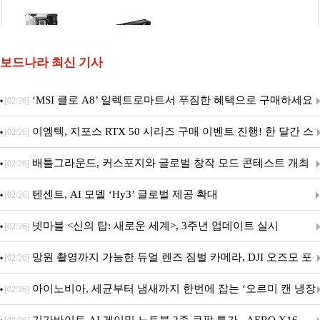
보드나라 최신 기사
‘MSI 클로 A8’ 일렉트로마트서 푸짐한 혜택으로 구매하세요
[02/26]
이엠텍, 지포스 RTX 50 시리즈 구매 이벤트 진행! 한 달간 스
[02/26]
팀 월렛부터 PALIT 지포스 RTX 5060 DUAL까지 증정
배틀그라운드, 커스포지와 글로벌 창작 모드 콘테스트 개최
[02/26]
텐센트, AI 모델 ‘Hy3’ 글로벌 제공 확대
[02/26]
넷마블 <신의 탑: 새로운 세계>, 3주년 업데이트 실시
[02/26]
망원 촬영까지 가능한 듀얼 렌즈 짐벌 카메라, DJI 오즈모 포
[02/26]
켓 4P
아이노비아, 세균부터 냄새까지 한번에 잡는 ‘오르미 캔 냉장
[02/26]
고 살균 탈취기’ 출시