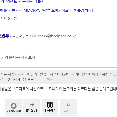
'에 ‘리센느’ 신규 캐릭터 출시
행 IP 기반 신작 MMORPG ‘템빨: 오버기어드’ 타이틀명 확정!
기사 더보기
편집부
press@bodnara.co.kr
/ 필명 편집부 /
기자가 쓴 다른 기사 보기
저작자표시-비영리-변경금지 2.0 대한민국 라이선스
기사는
에 따라 이용할 수 
t ⓒ 넥스젠리서치(주) 보드나라 미디어국
제공받은 보도자료와 사진으로, 보드나라의 논조와는 다르다는 점을 알려드립니