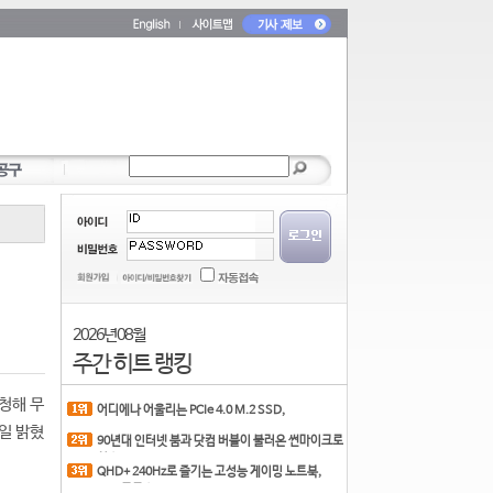
2026년 08월
주간 히트 랭킹
청해 무
어디에나 어울리는 PCIe 4.0 M.2 SSD,
COLORFUL CN700 PR
6일 밝혔
90년대 인터넷 붐과 닷컴 버블이 불러온 썬마이크로
시스
QHD+ 240Hz로 즐기는 고성능 게이밍 노트북,
MSI 크로스