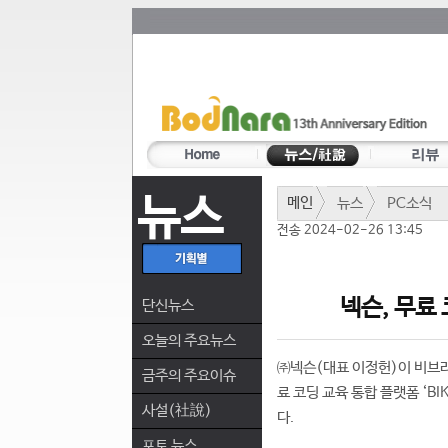
뉴스
메인
뉴스
PC소식
전송 2024-02-26 13:45
넥슨, 무료 
단신뉴스
오늘의 주요뉴스
㈜넥슨(대표 이정헌)이 비브라
금주의 주요이슈
료 코딩 교육 통합 플랫폼 ‘BIK
사설(社說)
다.
포토 뉴스