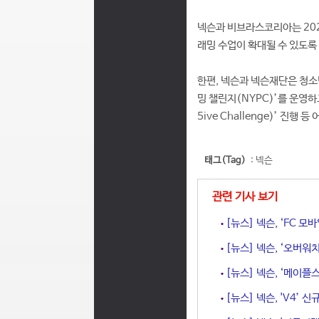
넥슨과 비브라스코리아는 20
래밍 수업이 확대될 수 있도록
한편, 넥슨과 넥슨재단은 청소
밍 챌린지(NYPC)’를 운영하
5ive Challenge)’ 
태그(Tag)
:
넥슨
관련 기사 보기
[뉴스] 넥슨, ‘FC 모
[뉴스] 넥슨, ‘오버워치
[뉴스] 넥슨, ‘메이플
[뉴스] 넥슨, 'V4’ 신