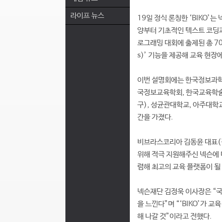
라이프 뉴스
19일 정식 론칭한 ‘BIKO’
양부터 기초적인 텍스트 코딩과
로그래밍 대회에 출제된 총 70
s)’ 기능을 제공해 교육 현장
이번 설명회에는 한국정보과학
국정보교육학회, 한국교육학술
구), 성균관대학교, 아주대학
간을 가졌다.
비브라스코리아 김동윤 대표(겸
위해 적극 지원해주신 넥슨에 
렴해 최고의 교육 플랫폼이 될
넥슨재단 김정욱 이사장은 “국
을 느낀다”며 “‘BIKO’가 
해 나갈 것”이라고 전했다.