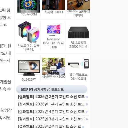
고력 함
젠하이저 모멘텀 5
커세어 3200D
TCL A400M
와이어
양한 프
las
Newsync
델 네트워킹
P27UHD IPS 4K
단, 한
다크플래쉬, 실속
Z9500 이더넷
HDR
더한 18,
남도/대
하는 시
엡손 워크포스
삼성전자 NX3000
DS-40 모바
BL2423PT
 개발을
지속 수
[결과발표] 2026년 2분기 포인트 소진 로또
13
[결과발표] 2026년 1분기 포인트 소진 로또
15
 책임감
[결과발표] 2025년 4분기 포인트 소진 로또
17
속 지원
[결과발표] 2025년 3분기 포인트 소진 로또
16
[결과발표] 2025년 2분기 포인트 소진 로
18