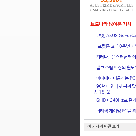
보드나라 많이본 기사
코잇, ASUS GeFor
‘포켓몬 고' 10주년 
가레나, ‘몬스터헌터 아
밸브 스팀 머신의 윈도
어디에나 어울리는 PCIe 
90년대 인터넷 붐과 닷
사 18-2]
QHD+ 240Hz로 즐기
합리적 게이밍 PC를 위한
이 기사의 의견 보기