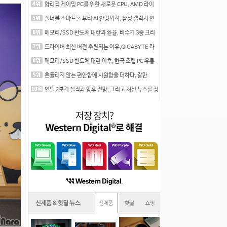
합리적 게이밍 PC를 위한 새로운 CPU, AMD 라이
젠 7 7700
폴더블 스마트폰 부터 AI 안경까지, 삼성 갤럭시 언
팩 20
메모리/SSD 반도체 대란과 환율, 비수기 3중 크리
를 맞는
드라이버 최신 버전 추천되는 이유,GIGABYTE 라
데온 RX 7
메모리/SSD 반도체 대란 이후, 한국 조립 PC 유통
시장은
흔들리지 않는 편안함에 시원함을 더하다, 잘만
CNPS12X
인텔 2분기 실적과 향후 전망, 그리고 최신 뉴스를 정
리