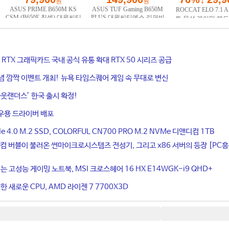
ce RTX 그래픽카드 국내 공식 유통 확대 RTX 50 시리즈 공급
기념 깜짝 이벤트 개최! 뉴욕 타임스퀘어 게임 속 무대로 변신
웃랜더스’ 한국 출시 확정!
우용 드라이버 배포
4.0 M.2 SSD, COLORFUL CN700 PRO M.2 NVMe 디앤디컴 1TB
컴 버블이 불러온 썬마이크로시스템즈 전성기, 그리고 x86 서버의 등장 [PC
는 고성능 게이밍 노트북, MSI 크로스헤어 16 HX E14WGK-i9 QHD+
 새로운 CPU, AMD 라이젠 7 7700X3D