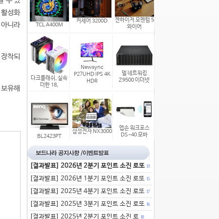
할 수 있
을 활성화
젠하이저 모멘텀 5
커세어 3200D
만 아니라
TCL A400M
와이어
 장착되
Newsync
델 네트워킹
P27UHD IPS 4K
다크플래쉬, 실속
Z9500 이더넷
HDR
더한 18,
를 보유해
엡손 워크포스
삼성전자 NX3000
DS-40 모바
BL2423PT
[결과발표] 2026년 2분기 포인트 소진 로또
13
[결과발표] 2026년 1분기 포인트 소진 로또
15
[결과발표] 2025년 4분기 포인트 소진 로또
17
[결과발표] 2025년 3분기 포인트 소진 로또
16
[결과발표] 2025년 2분기 포인트 소진 로
18