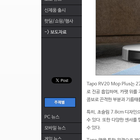
신제품 출시
핫딜/쇼핑/행사
-> 보도자료
Tapo RV20 Mop Plu
로 진공 흡입하며, 카펫 위를
콤보로 끈적한 부분과 기름때를
특히, 초슬림 7.8cm 디자인
PC 뉴스
수 있다. 또한 다양한 센서를
수 있다.
모바일 뉴스
게임 뉴스