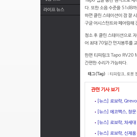
Tapo 앱을 통한 원격으로 제
다. 또한 소음 수준을 51dB
라이프 뉴스
하면 클린 스테이션이 잠 잘 시
구글 어시스턴트와 페어링해 
청소 후 클린 스테이션으로 자
어 최대 70일간 먼지봉투를 
한편 티피링크 Tapo RV20
간편한 수리가 가능하다.
태그(Tag)
:
티피링크
,
로봇 
관련 기사 보기
[뉴스] 로보락, Qrevo
[뉴스] 에코백스, 창문
[뉴스] 로보락, 차세대 
[뉴스] 로보락, 신제품 