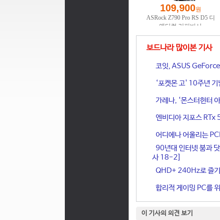
보드나라 많이본 기사
코잇, ASUS GeFor
‘포켓몬 고' 10주년 
가레나, ‘몬스터헌터 아
엔비디아 지포스 RTx 
어디에나 어울리는 PCIe 
90년대 인터넷 붐과 닷
사 18-2]
QHD+ 240Hz로 즐기
합리적 게이밍 PC를 위한
이 기사의 의견 보기