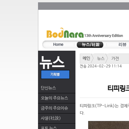
뉴스
메인
뉴스
가전
전송 2024-02-29 11:14
티피링크,
단신뉴스
오늘의 주요뉴스
티피링크(TP-Link)는 경제
금주의 주요이슈
다.
사설(社說)
포토 뉴스