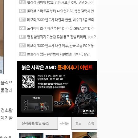
합리적 게이밍 PC를 위한 새로운 CPU, AMD 라이
젠 7 7700
폴더블 스마트폰 부터 AI 안경까지, 삼성 갤럭시 언
팩 20
메모리/SSD 반도체 대란과 환율, 비수기 3중 크리
를 맞는
드라이버 최신 버전 추천되는 이유,GIGABYTE 라
데온 RX 7
망원 촬영까지 가능한 듀얼 렌즈 짐벌 카메라, DJI 오
즈
메모리/SSD 반도체 대란 이후, 한국 조립 PC 유통
시장은
흔들리지 않는 편안함에 시원함을 더하다, 잘만
CNPS12X
 효율적으
 물걸레
을 청소활
 제거할