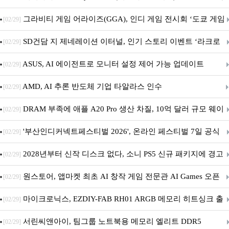
내 정식 출시
그라비티 게임 어라이즈(GGA), 인디 게임 전시회 ‘도쿄 게임
[02/29]
던전 13’ 참가!
SD건담 지 제네레이션 이터널, 인기 스토리 이벤트 ‘라크로
[02/29]
아의 용사’ 재개최 및 풍성한 기념 이벤트 실시!
ASUS, AI 에이전트로 모니터 설정 제어 가능 업데이트
[02/29]
AMD, AI 추론 반도체 기업 타알라스 인수
[02/29]
DRAM 부족에 애플 A20 Pro 생산 차질, 10억 달러 규모 웨이
[02/29]
퍼 대기
'부산인디커넥트페스티벌 2026', 온라인 페스티벌 7일 공식
[02/29]
개막... 22일간 진행
2028년부터 신작 디스크 없다, 소니 PS5 신규 패키지에 경고
[02/29]
문 추가
원스토어, 앱마켓 최초 AI 창작 게임 전문관 AI Games 오픈
[02/29]
마이크로닉스, EZDIY-FAB RH01 ARGB 메모리 히트싱크 출
[02/29]
시
서린씨앤아이, 팀그룹 노트북용 메모리 엘리트 DDR5
[02/29]