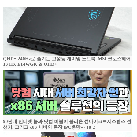
QHD+ 240Hz로 즐기는 고성능 게이밍 노트북, MSI 크로스헤어
16 HX E14WGK-i9 QHD+
90년대 인터넷 붐과 닷컴 버블이 불러온 썬마이크로시스템즈 전
성기, 그리고 x86 서버의 등장 [PC흥망사 18-2]