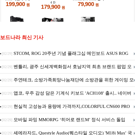
보드나라 최신 기사
STCOM, ROG 20주년 기념 플래그십 메인보드 ASUS ROG
[02/29]
Crosshair X870E EDITION 20 국내 출시 예정
벤틀리, 광주 신세계백화점서 호남지역 최초 브랜드 팝업 오
[02/29]
픈
주연테크, 소방가족희망나눔재단에 소방관을 위한 게이밍 모
[02/29]
니터·스마트 펫 침대 기부
앱코, 우주 감성 담은 기계식 키보드 'ACH108' 출시.. 네이버
[02/29]
브랜드데이 기획전 진행
현실적 고성능과 용량에 가격까지,COLORFUL CN600 PRO
[02/29]
M.2 NVMe 디앤디컴 1TB
모바일 파밍 MMORPG ‘히어로 랜드M’ 정식 서비스 돌입
[02/29]
셰에라자드, Questyle Audio(퀘스타일 오디오) 'M18i Max' 국
[02/29]