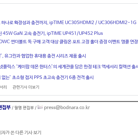
 하나로 확장성과 충전까지, ipTIME UC305HDMI2 / UC306HDMI2-1G
5W GaN 고속 충전기, ipTIME UP451/UP452 Plus
OWC 썬더볼트 독 구매 고객 대상 클링온 포트 고정 홀더 증정 이벤트 앵콜 연장
일’, 유그린과 협업한 휴대용 충전 시리즈 제품 출시
넷플릭스 ‘케이팝 데몬 헌터스’의 세계관을 담은 한정 테크 액세서리 컬렉션 출
 없는’ 초소형 접지 PPS 초고속 충전기 6종 전격 출시
세서리
관련기사 더보기
편집부
press@bodnara.co.kr
/ 필명 편집부 /
기자가 쓴 다른 기사 보기