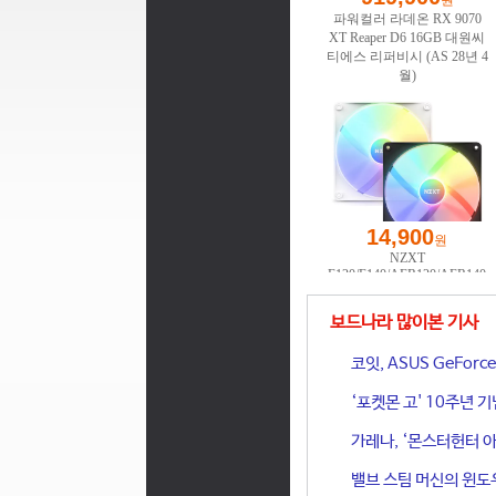
보드나라 많이본 기사
코잇, ASUS GeFor
‘포켓몬 고' 10주년 
가레나, ‘몬스터헌터 아
밸브 스팀 머신의 윈도