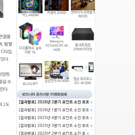
젠하이저 모멘텀 5
커세어 3200D
TCL A400M
와이어
 연결을
Newsync
, 발열
델 네트워킹
P27UHD IPS 4K
다크플래쉬, 실속
Z9500 이더넷
HDR
한 C타입
더한 18,
 있다.
 다양한
엡손 워크포스
즐길 수
삼성전자 NX3000
DS-40 모바
BL2423PT
킨다.
[결과발표] 2026년 2분기 포인트 소진 로또
13
0L)도
[결과발표] 2026년 1분기 포인트 소진 로또
15
[결과발표] 2025년 4분기 포인트 소진 로또
17
[결과발표] 2025년 3분기 포인트 소진 로또
16
[결과발표] 2025년 2분기 포인트 소진 로
18