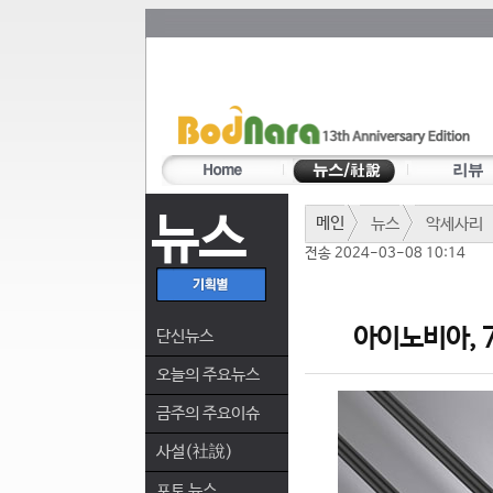
뉴스
메인
뉴스
악세사리
전송 2024-03-08 10:14
아이노비아, 7
단신뉴스
오늘의 주요뉴스
금주의 주요이슈
사설(社說)
포토 뉴스