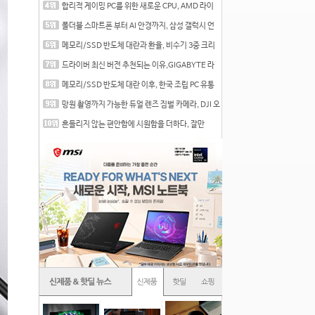
합리적 게이밍 PC를 위한 새로운 CPU, AMD 라이
젠 7 7700
폴더블 스마트폰 부터 AI 안경까지, 삼성 갤럭시 언
팩 20
메모리/SSD 반도체 대란과 환율, 비수기 3중 크리
를 맞는
드라이버 최신 버전 추천되는 이유,GIGABYTE 라
데온 RX 7
메모리/SSD 반도체 대란 이후, 한국 조립 PC 유통
시장은
망원 촬영까지 가능한 듀얼 렌즈 짐벌 카메라, DJI 오
즈
흔들리지 않는 편안함에 시원함을 더하다, 잘만
CNPS12X