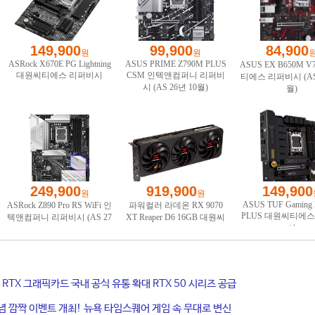
ce RTX 그래픽카드 국내 공식 유통 확대 RTX 50 시리즈 공급
기념 깜짝 이벤트 개최! 뉴욕 타임스퀘어 게임 속 무대로 변신