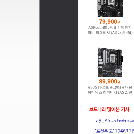
보드나라 많이본 기사
코잇, ASUS GeFor
‘포켓몬 고' 10주년 