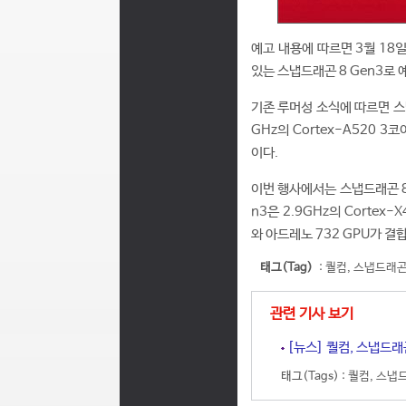
예고 내용에 따르면 3월 18
있는 스냅드래곤 8 Gen3로 
기존 루머성 소식에 따르면 스냅드
GHz의 Cortex-A520 3
이다.
이번 행사에서는 스냅드래곤 8 
n3은 2.9GHz의 Cortex-
와 아드레노 732 GPU가 결
태그(Tag)
:
퀄컴
,
스냅드래
관련 기사 보기
[뉴스] 퀄컴, 스냅드래
태그(Tags) :
퀄컴
,
스냅