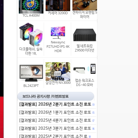
젠하이저 모멘텀 5
커세어 3200D
TCL A400M
와이어
Newsync
델 네트워킹
P27UHD IPS 4K
다크플래쉬, 실속
Z9500 이더넷
HDR
더한 18,
엡손 워크포스
삼성전자 NX3000
DS-40 모바
BL2423PT
[결과발표] 2026년 2분기 포인트 소진 로또
13
[결과발표] 2026년 1분기 포인트 소진 로또
15
[결과발표] 2025년 4분기 포인트 소진 로또
17
[결과발표] 2025년 3분기 포인트 소진 로또
16
[결과발표] 2025년 2분기 포인트 소진 로
18