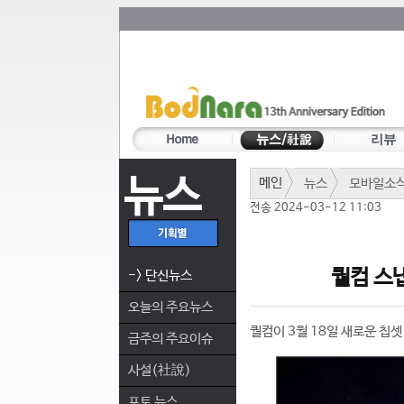
뉴스
메인
뉴스
모바일소
전송 2024-03-12 11:03
퀄컴 스냅
-> 단신뉴스
오늘의 주요뉴스
퀄컴이 3월 18일 새로운 칩셋
금주의 주요이슈
사설(社說)
포토 뉴스