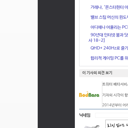
가레나, ‘몬스터헌터 아
밸브 스팀 머신의 윈도
어디에나 어울리는 PCIe 
90년대 인터넷 붐과 닷
사 18-2]
QHD+ 240Hz로 즐기
합리적 게이밍 PC를 위한
이 기사의 의견 보기
트위터 베타서비스
기자의 시각이 항
2014년부터 어
닉네임