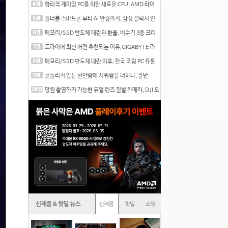
합리적 게이밍 PC를 위한 새로운 CPU, AMD 라이
젠 7 7700
폴더블 스마트폰 부터 AI 안경까지, 삼성 갤럭시 언
팩 20
메모리/SSD 반도체 대란과 환율, 비수기 3중 크리
를 맞는
드라이버 최신 버전 추천되는 이유,GIGABYTE 라
데온 RX 7
메모리/SSD 반도체 대란 이후, 한국 조립 PC 유통
시장은
흔들리지 않는 편안함에 시원함을 더하다, 잘만
CNPS12X
망원 촬영까지 가능한 듀얼 렌즈 짐벌 카메라, DJI 오
즈