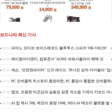
보드나라 최신 기사
피아노 모티브 보이스레코드 블루투스 스피커 'HR-VR220'
[03/20]
출시
에이원아이엔티, 컴퓨존서 'AONE 파워서플라이 혜택 모
[03/20]
음.ZIP' 이벤트 진행
넥슨, ‘던전앤파이터’ 신규 레이드 ‘무너진 성자 미카엘라’ 업
[03/20]
데이트!
PC 오버클럭 히스토리 총망라한, PC 흥망사 통합본 오버클럭
[03/20]
특집(1-4편)
앱코, 조용한 타건감과 실용성 갖춘 저소음 기계식 키보드 마
[03/20]
우스 세트 'KM580' 출시
AI 칩 캐시 5배, 메모리 용량 10배, NEO.AI 메모리 플랫폼 발
[03/20]