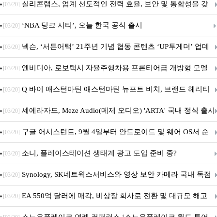
표
실리콘랩스, 업계 선도적인 전력 효율, 보안 및 통합성을 갖
[03/20]
춘 초저전력 블루투스 LE SoC ‘BG2B’ 공개
‘NBA 덩크 시티’, 오늘 한국 공식 출시
[03/20]
넥슨, ‘서든어택’ 21주년 기념 협동 콘텐츠 ‘UP투게더’ 업데
[03/20]
이트
엔비디아, 로보택시 자율주행차용 프론티어급 개방형 모델
[03/20]
‘알파마요 2 슈퍼’ 상업적 이용 가능
Q 바이 애스턴마틴 애스턴마틴 뉴포트 비치, 브랜드 헤리티
[03/20]
지 담은 ‘헤리티지 에디션 컬렉션’ 공개
셰에라자드, Meze Audio(메제 오디오) 'ARTA' 국내 정식 출시
[03/20]
구글 어시스턴트, 9월 4일부터 안드로이드 및 웨어 OS서 순
[03/20]
차 서비스 종료
소니, 플레이스테이션 생태계 광고 도입 준비 중?
[03/20]
Synology, SK네트웍스서비스와 영상 보안 카메라 국내 독점
[03/20]
판매 파트너십 체결
EA 550억 달러에 매각, 비상장 회사로 전환 및 대규모 해고
[03/20]
전망