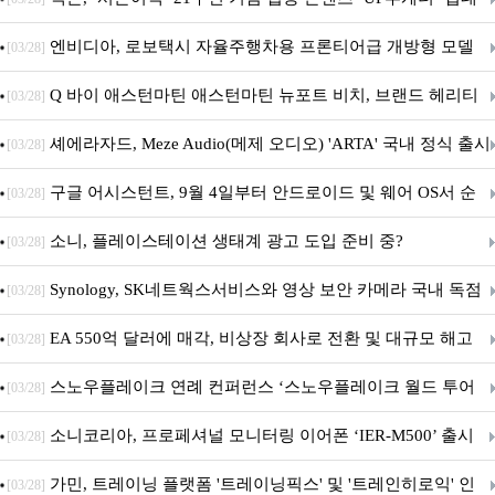
이트
엔비디아, 로보택시 자율주행차용 프론티어급 개방형 모델
[03/28]
‘알파마요 2 슈퍼’ 상업적 이용 가능
Q 바이 애스턴마틴 애스턴마틴 뉴포트 비치, 브랜드 헤리티
[03/28]
지 담은 ‘헤리티지 에디션 컬렉션’ 공개
셰에라자드, Meze Audio(메제 오디오) 'ARTA' 국내 정식 출시
[03/28]
구글 어시스턴트, 9월 4일부터 안드로이드 및 웨어 OS서 순
[03/28]
차 서비스 종료
소니, 플레이스테이션 생태계 광고 도입 준비 중?
[03/28]
Synology, SK네트웍스서비스와 영상 보안 카메라 국내 독점
[03/28]
판매 파트너십 체결
EA 550억 달러에 매각, 비상장 회사로 전환 및 대규모 해고
[03/28]
전망
스노우플레이크 연례 컨퍼런스 ‘스노우플레이크 월드 투어
[03/28]
서울’ 개최
소니코리아, 프로페셔널 모니터링 이어폰 ‘IER-M500’ 출시
[03/28]
가민, 트레이닝 플랫폼 '트레이닝픽스' 및 '트레인히로익' 인
[03/28]