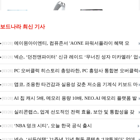
보드나라 최신 기사
에이원아이엔티, 컴퓨존서 'AONE 파워서플라이 혜택 모
[03/28]
음.ZIP' 이벤트 진행
넥슨, ‘던전앤파이터’ 신규 레이드 ‘무너진 성자 미카엘라’ 업
[03/28]
데이트!
PC 오버클럭 히스토리 총망라한, PC 흥망사 통합본 오버클럭
[03/28]
특집(1-4편)
앱코, 조용한 타건감과 실용성 갖춘 저소음 기계식 키보드 마
[03/28]
우스 세트 'KM580' 출시
AI 칩 캐시 5배, 메모리 용량 10배, NEO.AI 메모리 플랫폼 발
[03/28]
표
실리콘랩스, 업계 선도적인 전력 효율, 보안 및 통합성을 갖
[03/28]
춘 초저전력 블루투스 LE SoC ‘BG2B’ 공개
‘NBA 덩크 시티’, 오늘 한국 공식 출시
[03/28]
넥슨, ‘서든어택’ 21주년 기념 협동 콘텐츠 ‘UP투게더’ 업데
[03/28]