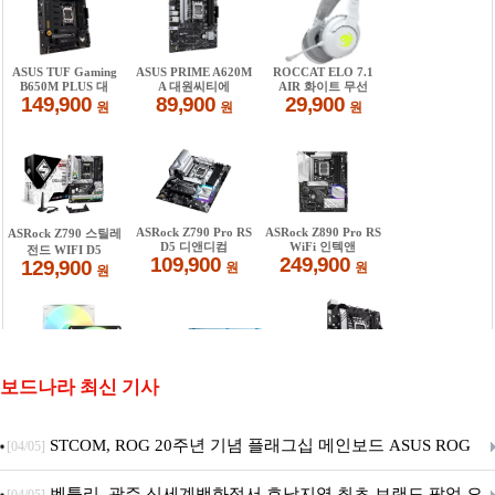
보드나라 최신 기사
STCOM, ROG 20주년 기념 플래그십 메인보드 ASUS ROG
[04/05]
Crosshair X870E EDITION 20 국내 출시 예정
벤틀리, 광주 신세계백화점서 호남지역 최초 브랜드 팝업 오