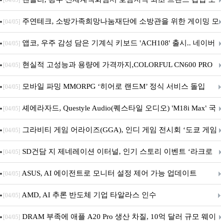
[04/05]
픈
주연테크, 소방가족희망나눔재단에 소방관을 위한 게이밍 모
[04/05]
니터·스마트 펫 침대 기부
앱코, 우주 감성 담은 기계식 키보드 'ACH108' 출시.. 네이버
[04/05]
브랜드데이 기획전 진행
현실적 고성능과 용량에 가격까지,COLORFUL CN600 PRO
[04/05]
M.2 NVMe 디앤디컴 1TB
모바일 파밍 MMORPG ‘히어로 랜드M’ 정식 서비스 돌입
[04/05]
셰에라자드, Questyle Audio(퀘스타일 오디오) 'M18i Max' 국
[04/05]
내 정식 출시
그라비티 게임 어라이즈(GGA), 인디 게임 전시회 ‘도쿄 게임
[04/05]
던전 13’ 참가!
SD건담 지 제네레이션 이터널, 인기 스토리 이벤트 ‘라크로
[04/05]
아의 용사’ 재개최 및 풍성한 기념 이벤트 실시!
ASUS, AI 에이전트로 모니터 설정 제어 가능 업데이트
[04/05]
AMD, AI 추론 반도체 기업 타알라스 인수
[04/05]
DRAM 부족에 애플 A20 Pro 생산 차질, 10억 달러 규모 웨이
[04/05]