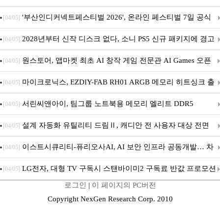
퍼 대기
'부산인디커넥트페스티벌 2026', 온라인 페스티벌 7일 공식
[04/05]
개막... 22일간 진행
2028년부터 신작 디스크 없다, 소니 PS5 신규 패키지에 경고
[04/05]
문 추가
원스토어, 앱마켓 최초 AI 창작 게임 전문관 AI Games 오픈
[04/05]
마이크로닉스, EZDIY-FAB RH01 ARGB 메모리 히트싱크 출
[04/05]
시
서린씨앤아이, 팀그룹 노트북용 메모리 엘리트 DDR5
[04/05]
5600MHz 16GB 출시
설계 자동화 유틸리티 드림Ⅱ, 캐디안 전 사용자 대상 전면
[04/05]
무상 배포
이스트시큐리티-퓨리오사AI, AI 보안 인프라 공동개발… 차
[04/05]
세대 AI 보안 플랫폼 구축
LG전자, 대형 TV 구독시 스탠바이미2 구독료 반값 프로모션
[04/05]
로그인
|
이 페이지의 PC버전
Copyright NexGen Research Corp. 2010