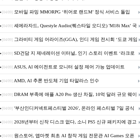
M.2 NVMe 디앤디컴 1TB
모바일 파밍 MMORPG ‘히어로 랜드M’ 정식 서비스 돌입
[04/09]
셰에라자드, Questyle Audio(퀘스타일 오디오) 'M18i Max' 국
[04/09]
내 정식 출시
그라비티 게임 어라이즈(GGA), 인디 게임 전시회 ‘도쿄 게임
[04/09]
던전 13’ 참가!
SD건담 지 제네레이션 이터널, 인기 스토리 이벤트 ‘라크로
[04/09]
아의 용사’ 재개최 및 풍성한 기념 이벤트 실시!
ASUS, AI 에이전트로 모니터 설정 제어 가능 업데이트
[04/09]
AMD, AI 추론 반도체 기업 타알라스 인수
[04/09]
DRAM 부족에 애플 A20 Pro 생산 차질, 10억 달러 규모 웨이
[04/09]
퍼 대기
'부산인디커넥트페스티벌 2026', 온라인 페스티벌 7일 공식
[04/09]
개막... 22일간 진행
2028년부터 신작 디스크 없다, 소니 PS5 신규 패키지에 경고
[04/09]
문 추가
원스토어, 앱마켓 최초 AI 창작 게임 전문관 AI Games 오픈
[04/09]