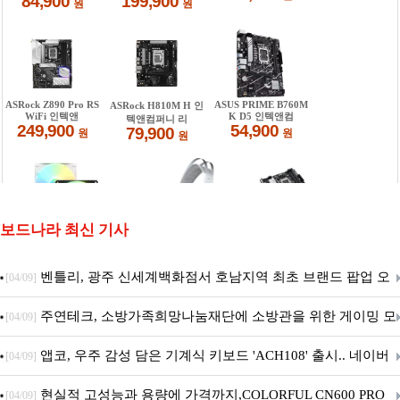
보드나라 최신 기사
벤틀리, 광주 신세계백화점서 호남지역 최초 브랜드 팝업 오
[04/09]
픈
주연테크, 소방가족희망나눔재단에 소방관을 위한 게이밍 모
[04/09]
니터·스마트 펫 침대 기부
앱코, 우주 감성 담은 기계식 키보드 'ACH108' 출시.. 네이버
[04/09]
브랜드데이 기획전 진행
현실적 고성능과 용량에 가격까지,COLORFUL CN600 PRO
[04/09]