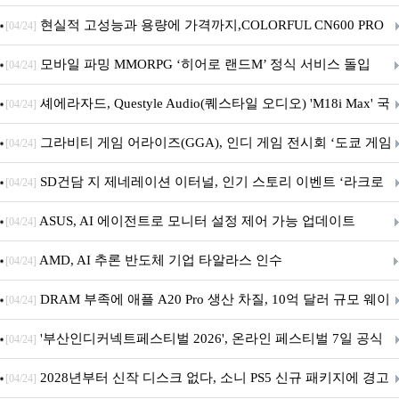
브랜드데이 기획전 진행
현실적 고성능과 용량에 가격까지,COLORFUL CN600 PRO
[04/24]
M.2 NVMe 디앤디컴 1TB
모바일 파밍 MMORPG ‘히어로 랜드M’ 정식 서비스 돌입
[04/24]
셰에라자드, Questyle Audio(퀘스타일 오디오) 'M18i Max' 국
[04/24]
내 정식 출시
그라비티 게임 어라이즈(GGA), 인디 게임 전시회 ‘도쿄 게임
[04/24]
던전 13’ 참가!
SD건담 지 제네레이션 이터널, 인기 스토리 이벤트 ‘라크로
[04/24]
아의 용사’ 재개최 및 풍성한 기념 이벤트 실시!
ASUS, AI 에이전트로 모니터 설정 제어 가능 업데이트
[04/24]
AMD, AI 추론 반도체 기업 타알라스 인수
[04/24]
DRAM 부족에 애플 A20 Pro 생산 차질, 10억 달러 규모 웨이
[04/24]
퍼 대기
'부산인디커넥트페스티벌 2026', 온라인 페스티벌 7일 공식
[04/24]
개막... 22일간 진행
2028년부터 신작 디스크 없다, 소니 PS5 신규 패키지에 경고
[04/24]