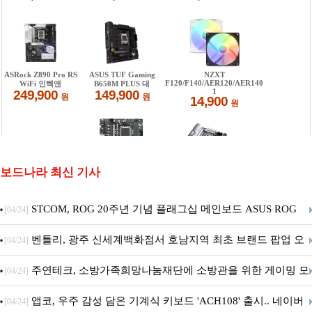
보드나라 최신 기사
STCOM, ROG 20주년 기념 플래그십 메인보드 ASUS ROG
[04/24]
Crosshair X870E EDITION 20 국내 출시 예정
벤틀리, 광주 신세계백화점서 호남지역 최초 브랜드 팝업 오
[04/24]
픈
주연테크, 소방가족희망나눔재단에 소방관을 위한 게이밍 모
[04/24]
니터·스마트 펫 침대 기부
앱코, 우주 감성 담은 기계식 키보드 'ACH108' 출시.. 네이버
[04/24]