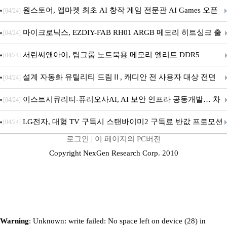
문 추가
원스토어, 앱마켓 최초 AI 창작 게임 전문관 AI Games 오픈
[04/24]
마이크로닉스, EZDIY-FAB RH01 ARGB 메모리 히트싱크 출
[04/24]
시
서린씨앤아이, 팀그룹 노트북용 메모리 엘리트 DDR5
[04/24]
5600MHz 16GB 출시
설계 자동화 유틸리티 드림Ⅱ, 캐디안 전 사용자 대상 전면
[04/24]
무상 배포
이스트시큐리티-퓨리오사AI, AI 보안 인프라 공동개발… 차
[04/24]
세대 AI 보안 플랫폼 구축
LG전자, 대형 TV 구독시 스탠바이미2 구독료 반값 프로모션
[04/24]
로그인
|
이 페이지의 PC버전
Copyright NexGen Research Corp. 2010
Warning
: Unknown: write failed: No space left on device (28) in