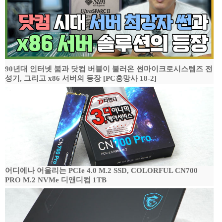
90년대 인터넷 붐과 닷컴 버블이 불러온 썬마이크로시스템즈 전
성기, 그리고 x86 서버의 등장 [PC흥망사 18-2]
어디에나 어울리는 PCIe 4.0 M.2 SSD, COLORFUL CN700
PRO M.2 NVMe 디앤디컴 1TB