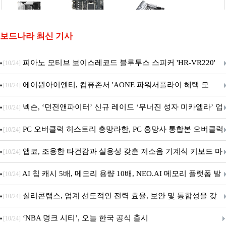
보드나라 최신 기사
피아노 모티브 보이스레코드 블루투스 스피커 'HR-VR220'
[10/24]
출시
에이원아이엔티, 컴퓨존서 'AONE 파워서플라이 혜택 모
[10/24]
음.ZIP' 이벤트 진행
넥슨, ‘던전앤파이터’ 신규 레이드 ‘무너진 성자 미카엘라’ 업
[10/24]
데이트!
PC 오버클럭 히스토리 총망라한, PC 흥망사 통합본 오버클럭
[10/24]
특집(1-4편)
앱코, 조용한 타건감과 실용성 갖춘 저소음 기계식 키보드 마
[10/24]
우스 세트 'KM580' 출시
AI 칩 캐시 5배, 메모리 용량 10배, NEO.AI 메모리 플랫폼 발
[10/24]
표
실리콘랩스, 업계 선도적인 전력 효율, 보안 및 통합성을 갖
[10/24]
춘 초저전력 블루투스 LE SoC ‘BG2B’ 공개
‘NBA 덩크 시티’, 오늘 한국 공식 출시
[10/24]