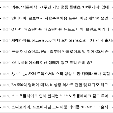
넥슨, ‘서든어택’ 21주년 기념 협동 콘텐츠 ‘UP투게더’ 업데
[10/24]
이트
엔비디아, 로보택시 자율주행차용 프론티어급 개방형 모델
[10/24]
‘알파마요 2 슈퍼’ 상업적 이용 가능
Q 바이 애스턴마틴 애스턴마틴 뉴포트 비치, 브랜드 헤리티
[10/24]
지 담은 ‘헤리티지 에디션 컬렉션’ 공개
셰에라자드, Meze Audio(메제 오디오) 'ARTA' 국내 정식 출시
[10/24]
구글 어시스턴트, 9월 4일부터 안드로이드 및 웨어 OS서 순
[10/24]
차 서비스 종료
소니, 플레이스테이션 생태계 광고 도입 준비 중?
[10/24]
Synology, SK네트웍스서비스와 영상 보안 카메라 국내 독점
[10/24]
판매 파트너십 체결
EA 550억 달러에 매각, 비상장 회사로 전환 및 대규모 해고
[10/24]
전망
스노우플레이크 연례 컨퍼런스 ‘스노우플레이크 월드 투어
[10/24]
서울’ 개최
소니코리아, 프로페셔널 모니터링 이어폰 ‘IER-M500’ 출시
[10/24]